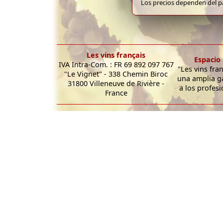
Los precios dependen del pa
Les vins français
Espacio 
IVA Intra-Com. : FR 69 892 097 767
"Les vins fra
"Le Vignet" - 338 Chemin Biroc
una amplia g
31800 Villeneuve de Rivière -
a los profesi
France