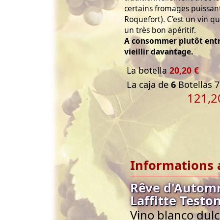
certains fromages puissan
Roquefort). C'est un vin qui
un très bon apéritif.
A consommer plutôt entre
vieillir davantage.
La botella
20,20 €
La caja de
6
Botellas 7
121,2
Informations 
Rêve d'Autom
Laffitte Testo
Vino blanco dulc