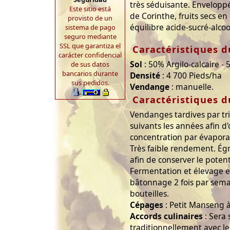
très séduisante. Enveloppé
Este sitio está
de Corinthe, fruits secs e
provisto de un
équilibre acide-sucré-alcoo
sistema de pago
seguro mediante
SSL que garantiza el
Caractéristiques d
carácter confidencial
Sol
: 50% Argilo-calcaire -
de sus datos
bancarios durante
Densité
: 4 700 Pieds/ha
sus pedidos.
Vendange
: manuelle.
Caractéristiques d
Vendanges tardives par tris
suivants les années afin 
concentration par évaporat
Très faible rendement. Ég
afin de conserver le potent
Fermentation et élevage e
bâtonnage 2 fois par sema
bouteilles.
Cépages
: Petit Manseng 
Accords culinaires
: Sera 
traditionnellement avec le