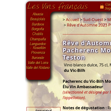
>
Accueil
>
Sud-Ouest
>
Ma
>
Rêve d'Automne 2023 Pa
Rêve d'Autom
Pacherenc Moe
Teston
Vino blanco dulce, 75 cl,
du Vic-Bilh
Pacherenc du Vic-Bilh Mo
Élu Vin Ambassadeur
(sélectionné et désigné par 
l'appellation).
Notes de dégustation :
Ro
Seguridad