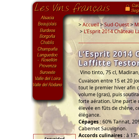
>
Accueil
>
Sud-Ouest
>
Ma
>
L’Esprit 2014 Château La
L’Esprit 2014
Laffitte Testo
Vino tinto, 75 cl, Madiran
Cuvaison entre 15 et 20 jo
tout le premier hiver afin 
volume (gras), puis soutira
forte aération. Une partie
élevée en fûts de chêne, c
élégance.
Cépages
: 60% Tannat, 20
Cabernet Sauvignon.
Accords culinaires
: à 17°
Seguridad