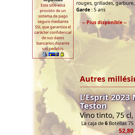
rouges, grillades, garbure
Este sitio está
Garde
: 5 ans
provisto de un
sistema de pago
seguro mediante
-- Plus disponible --
SSL que garantiza el
carácter confidencial
de sus datos
bancarios durante
sus pedidos.
Autres millés
L’Esprit 2023
Teston
Vino tinto, 75 c
La caja de
6
Botellas 75 
52,80