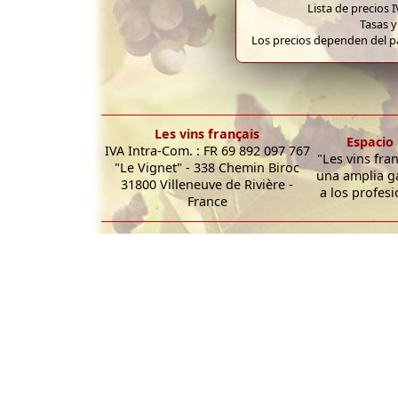
Lista de precios 
Tasas y
Los precios dependen del pa
Les vins français
Espacio 
IVA Intra-Com. : FR 69 892 097 767
"Les vins fra
"Le Vignet" - 338 Chemin Biroc
una amplia g
31800 Villeneuve de Rivière -
a los profesi
France