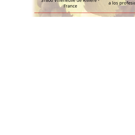
31800 Villeneuve de Rivière -
a los profesi
France