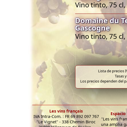
Vino tinto, 75 c
Domaine du Te
Gascogne
Vino tinto, 75 c
Lista de precios 
Tasas y
Los precios dependen del pa
Les vins français
Espacio 
IVA Intra-Com. : FR 69 892 097 767
"Les vins fra
"Le Vignet" - 338 Chemin Biroc
una amplia g