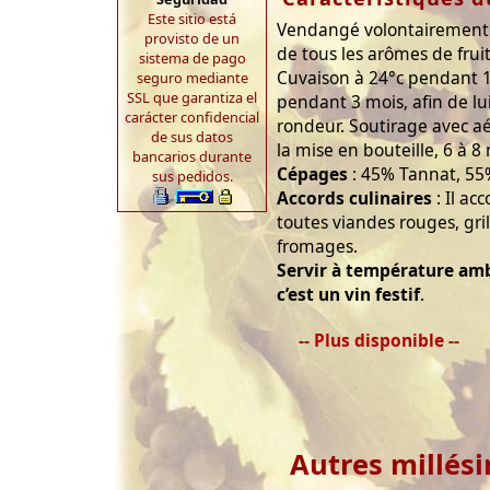
Este sitio está
Vendangé volontairement su
provisto de un
de tous les arômes de fruit
sistema de pago
Cuvaison à 24°c pendant 15
seguro mediante
SSL que garantiza el
pendant 3 mois, afin de lu
carácter confidencial
rondeur. Soutirage avec aé
de sus datos
la mise en bouteille, 6 à 8 
bancarios durante
Cépages
: 45% Tannat, 55
sus pedidos.
Accords culinaires
: Il ac
toutes viandes rouges, gri
fromages.
Servir à température am
c’est un vin festif
.
-- Plus disponible --
Autres millés