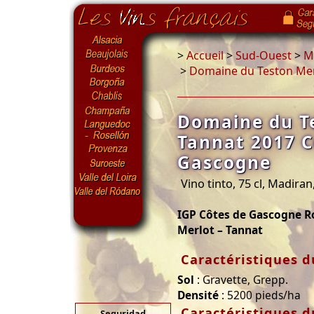
>
Accueil
>
Sud-Ouest
>
Ma
>
Domaine du Teston Mer
Domaine du T
Tannat 2017 C
Gascogne
Vino tinto, 75 cl, Madiran
IGP Côtes de Gascogne 
Merlot – Tannat
Caractéristiques d
Sol
: Gravette, Grepp.
Densité
: 5200 pieds/ha
Caractéristiques d
Seguridad