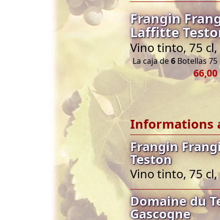
Frangin Fran
Laffitte Test
Vino tinto, 75 c
La caja de
6
Botellas 75 
66,00
Informations 
Frangin Frang
Teston
Vino tinto, 75 c
Domaine du Te
Gascogne