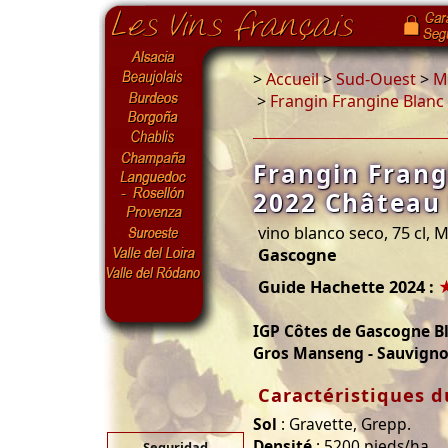
>
Accueil
>
Sud-Ouest
>
Ma
>
Frangin Frangine Blanc 
Frangin Frang
2022 Château 
vino blanco seco, 75 cl, 
Gascogne
Guide Hachette 2024 :
IGP Côtes de Gascogne B
Gros Manseng - Sauvign
Caractéristiques d
Sol
: Gravette, Grepp.
Densité
: 5200 pieds/ha
Seguridad