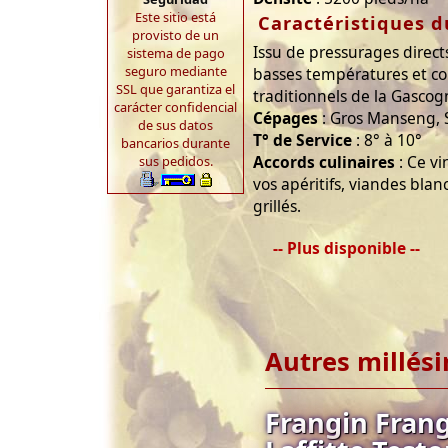
Este sitio está
Caractéristiques d
provisto de un
Issu de pressurages directs
sistema de pago
seguro mediante
basses températures et c
SSL que garantiza el
traditionnels de la Gascog
carácter confidencial
Cépages
: Gros Manseng,
de sus datos
T° de Service
: 8° à 10°
bancarios durante
Accords culinaires
: Ce v
sus pedidos.
vos apéritifs, viandes blan
grillés.
-- Plus disponible --
Autres millés
Frangin Fran