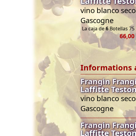
Laffitte Test
vino blanco seco
Gascogne
La caja de
6
Botellas 75 
66,00
Informations 
Frangin Frang
Laffitte Testo
vino blanco seco
Gascogne
Frangin Frang
Laffitte Testo