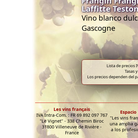
Frangin Frang
Laffitte Testo
Vino blanco dulc
Gascogne
Lista de precios 
Tasas y
Los precios dependen del pa
Les vins français
Espacio 
IVA Intra-Com. : FR 69 892 097 767
"Les vins fra
"Le Vignet" - 338 Chemin Biroc
una amplia g
31800 Villeneuve de Rivière -
a los profesi
France