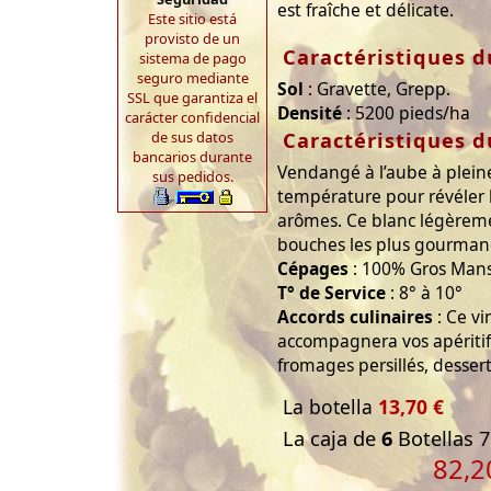
est fraîche et délicate.
Este sitio está
provisto de un
Caractéristiques d
sistema de pago
seguro mediante
Sol
: Gravette, Grepp.
SSL que garantiza el
Densité
: 5200 pieds/ha
carácter confidencial
Caractéristiques d
de sus datos
bancarios durante
Vendangé à l’aube à pleine
sus pedidos.
température pour révéler 
arômes. Ce blanc légèreme
bouches les plus gourman
Cépages
: 100% Gros Man
T° de Service
: 8° à 10°
Accords culinaires
: Ce v
accompagnera vos apéritifs,
fromages persillés, dessert
La botella
13,70 €
La caja de
6
Botellas 7
82,2