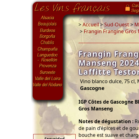
>
Accueil
>
Sud-Ouest
>
Ma
>
Frangin Frangine Gros 
Frangin Frang
Manseng 2024
Laffitte Testo
Vino blanco dulce, 75 cl,
Gascogne
IGP Côtes de Gascogne B
Gros Manseng
Notes de dégustation :
Ro
de pain d’épices et de go
bouche est suave et chargée
Seguridad