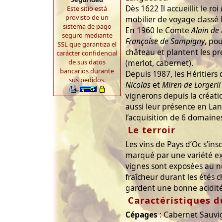
Dès 1622 Il accueillit le roi
Este sitio está
provisto de un
mobilier de voyage class
sistema de pago
En 1960 le Comte
Alain de 
seguro mediante
Françoise de Sampigny
, po
SSL que garantiza el
château et plantent les pr
carácter confidencial
de sus datos
(merlot, cabernet).
bancarios durante
Depuis 1987, les Héritiers 
sus pedidos.
Nicolas
et
Miren de Lorgeril
vignerons depuis la créat
aussi leur présence en La
l’acquisition de 6 domaines
Le terroir
Les vins de Pays d’Oc s’ins
marqué par une variété ex
vignes sont exposées au no
fraîcheur durant les étés ch
gardent une bonne acidité
Caractéristiques d
Cépages
: Cabernet Sauvi