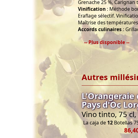
Grenache 25 %, Carignan t
Vinification
: Méthode bord
Eraflage sélectif. Vinifica
Maîtrise des températures.
Accords culinaires
: Grill
-- Plus disponible --
Autres millés
L'Orangeraie
Pays d'Oc Lor
Vino tinto, 75 c
La caja de
12
Botellas 75
86,4