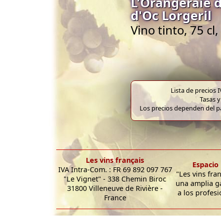
L'Orangeraie 
d'Oc Lorgeril
Vino tinto, 75 c
Lista de precios 
Tasas y
Los precios dependen del pa
Les vins français
Espacio 
IVA Intra-Com. : FR 69 892 097 767
"Les vins fra
"Le Vignet" - 338 Chemin Biroc
una amplia g
31800 Villeneuve de Rivière -
a los profesi
France