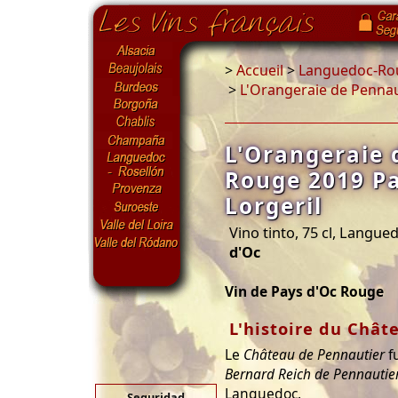
>
Accueil
>
Languedoc-Rou
>
L'Orangeraie de Pennau
L'Orangeraie 
Rouge 2019 Pa
Lorgeril
Vino tinto, 75 cl, Langue
d'Oc
Vin de Pays d'Oc Rouge
L'histoire du Chât
Le
Château de Pennautier
fu
Bernard Reich de Pennautie
Languedoc.
Seguridad