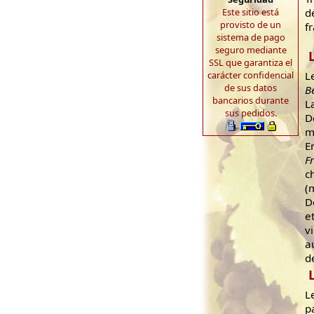
Este sitio está
d
provisto de un
f
sistema de pago
seguro mediante
SSL que garantiza el
L
carácter confidencial
de sus datos
B
bancarios durante
L
sus pedidos.
D
m
E
F
c
(
D
e
v
a
d
L
p