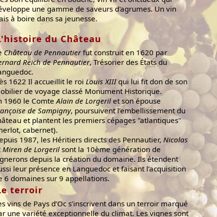
éveloppe une gamme de saveurs d'agrumes. Un vin
rais à boire dans sa jeunesse.
L'histoire du Château
e
Château de Pennautier
fut construit en 1620 par
ernard Reich de Pennautier
, Trésorier des États du
anguedoc.
ès 1622 Il accueillit le roi
Louis XIII
qui lui fit don de son
obilier de voyage classé Monument Historique.
n 1960 le Comte
Alain de Lorgeril
et son épouse
rançoise de Sampigny
, poursuivent l’embellissement du
hâteau et plantent les premiers cépages "atlantiques"
merlot, cabernet).
epuis 1987, les Héritiers directs des Pennautier,
Nicolas
t
Miren de Lorgeril
sont la 10ème génération de
ignerons depuis la création du domaine. Ils étendent
ussi leur présence en Languedoc et faisant l’acquisition
e 6 domaines sur 9 appellations.
Le terroir
es vins de Pays d’Oc s’inscrivent dans un terroir marqué
ar une variété exceptionnelle du climat. Les vignes sont