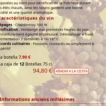
xposées au nord pour bénéficier de la fraîcheur durant
es étés chauds, ainsi les raisins gardent une bonne
cidité et une qualité aromatique.
Caractéristiques du vin
épages
: Chardonnay 100 %
inification
: Vendangé aux premières heures du jour.
mmédiatement égoutté et pressuré. Débourbage à froid.
ermentation 3 semaines à 16/18° C.
ccords culinaires
: Poissons, crustacés ou simplement à
apéritif
La botella
7,90 €
La caja de
12
Botellas 75 cl
94,80
€
AÑADIR A LA CESTA
Informations anciens millésimes