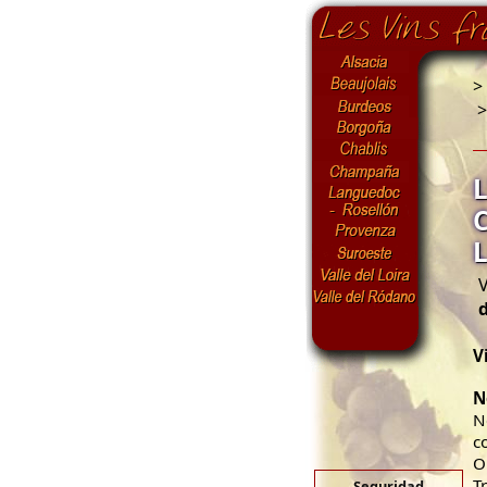
>
V
V
N
N
c
O
T
Seguridad