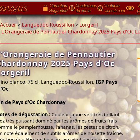
Accueil
>
Languedoc-Roussillon
>
Lorgeril
>
L'Orangeraie de Pennautier Chardonnay 2025 Pays d'Oc Lo
L'Orangeraie de Pennautier
Chardonnay 2025 Pays d'Oc
Lorgeril
ino blanco, 75 cl, Languedoc-Roussillon,
IGP Pays
d'Oc
in de Pays d'Oc Chardonnay
otes de dégustation :
Couleur jaune vert très brillant.
ez très puissant dominé par les arômes de fruits frais
omme le pamplemousse, l'ananas, les zestes de citron.
n note également de subtils arômes de noisette fraîche.
rès bon équilibre en bouche, vin vif et onctueux qui