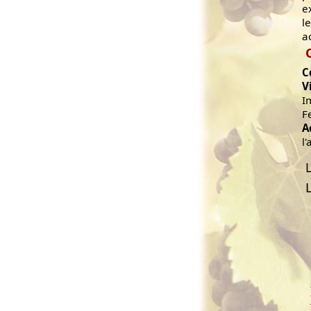
e
l
a
C
V
I
F
A
l'