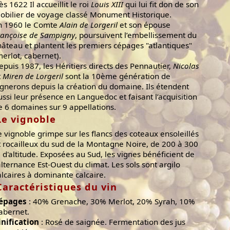
ès 1622 Il accueillit le roi
Louis XIII
qui lui fit don de son
obilier de voyage classé Monument Historique.
n 1960 le Comte
Alain de Lorgeril
et son épouse
rançoise de Sampigny
, poursuivent l’embellissement du
hâteau et plantent les premiers cépages "atlantiques"
merlot, cabernet).
epuis 1987, les Héritiers directs des Pennautier,
Nicolas
t
Miren de Lorgeril
sont la 10ème génération de
ignerons depuis la création du domaine. Ils étendent
ussi leur présence en Languedoc et faisant l’acquisition
e 6 domaines sur 9 appellations.
Le vignoble
e vignoble grimpe sur les flancs des coteaux ensoleillés
t rocailleux du sud de la Montagne Noire, de 200 à 300
 d'altitude. Exposées au Sud, les vignes bénéficient de
'alternance Est-Ouest du climat. Les sols sont argilo
alcaires à dominante calcaire.
Caractéristiques du vin
épages
: 40% Grenache, 30% Merlot, 20% Syrah, 10%
abernet.
inification
: Rosé de saignée. Fermentation des jus