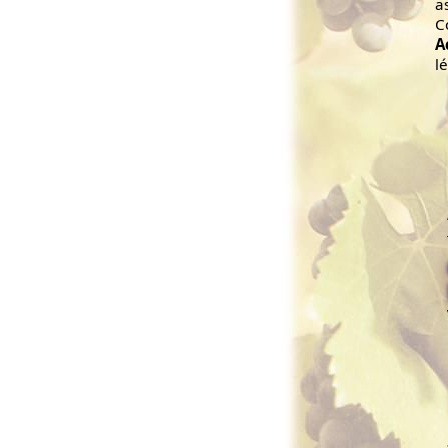
a
C
A
l