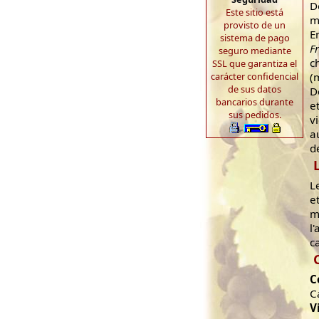
D
Este sitio está
m
provisto de un
E
sistema de pago
F
seguro mediante
c
SSL que garantiza el
carácter confidencial
(
de sus datos
D
bancarios durante
e
sus pedidos.
v
a
d
L
e
m
l
c
C
C
V