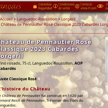
Accueil
>
Languedoc-Roussillon
>
Lorgeril
>
Château de Pennautier Rosé Classique 2023 Cabardès Lorg
Château de Pennautier Rosé
Classique 2023 Cabardès
Lorgeril
ino rosado, 75 cl, Languedoc-Roussillon,
AOP
Cabardès
uvée Classique Rosé
L'histoire du Château
e
Château de Pennautier
fut construit en 1620 par
ernard Reich de Pennautier
, Trésorier des États du
anguedoc.