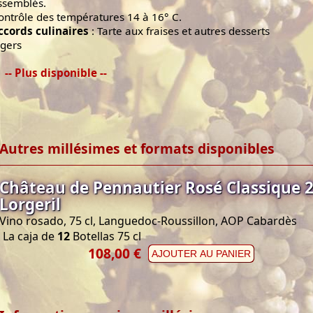
ssemblés.
ontrôle des températures 14 à 16° C.
ccords culinaires
: Tarte aux fraises et autres desserts
égers
-- Plus disponible --
Autres millésimes et formats disponibles
Château de Pennautier Rosé Classique 
Lorgeril
Vino rosado, 75 cl, Languedoc-Roussillon, AOP Cabardès
La caja de
12
Botellas 75 cl
108,00 €
AJOUTER AU PANIER