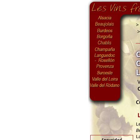
>
V
C
L
B
L
Seguridad