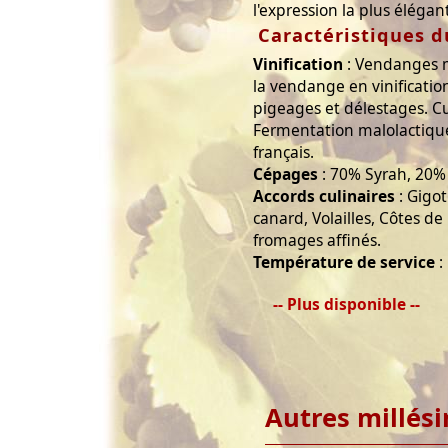
l'expression la plus éléga
Caractéristiques d
Vinification
: Vendanges m
la vendange en vinification
pigeages et délestages. Cu
Fermentation malolactiqu
français.
Cépages
: 70% Syrah, 20%
Accords culinaires
: Gigo
canard, Volailles, Côtes de
fromages affinés.
Température de service
:
-- Plus disponible --
Autres millés