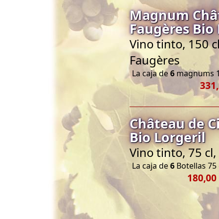
Magnum Châte
Faugères Bio 
Vino tinto, 150 
Faugères
La caja de
6
magnums 1
331,
Château de Ci
Bio Lorgeril
Vino tinto, 75 c
La caja de
6
Botellas 75 
180,00