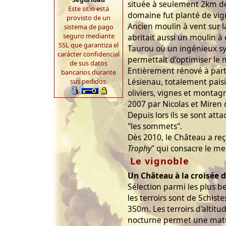
située à seulement 2km de 
Este sitio está
domaine fut planté de vig
provisto de un
Ancien moulin à vent sur l
sistema de pago
seguro mediante
abritait aussi un moulin à
SSL que garantiza el
Taurou où un ingénieux s
carácter confidencial
permettait d’optimiser le 
de sus datos
Entièrement rénové à parti
bancarios durante
Lésienau, totalement paisib
sus pedidos.
oliviers, vignes et montag
2007 par Nicolas et Miren d
Depuis lors ils se sont at
"les sommets".
Dès 2010, le Château a reçu
Trophy
" qui consacre le me
Le vignoble
Un Château à la croisée d
Sélection parmi les plus b
les terroirs sont de Schist
350m. Les terroirs d'altitu
nocturne permet une matu