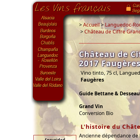
>
Accueil
>
Languedoc-Rou
>
Château de Ciffre Gran
Château de Ci
2017 Faugères
Vino tinto, 75 cl, Langue
Faugères
Guide Bettane & Desseau
Grand Vin
Conversion Bio
L'histoire du Chât
Ancienne dépendance de la
Seguridad