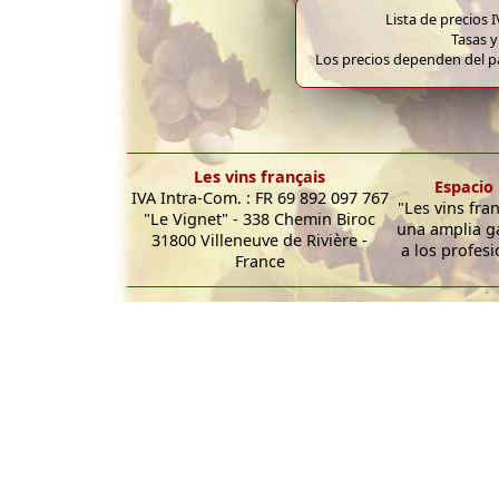
Lista de precios 
Tasas y
Los precios dependen del pa
Les vins français
Espacio 
IVA Intra-Com. : FR 69 892 097 767
"Les vins fra
"Le Vignet" - 338 Chemin Biroc
una amplia g
31800 Villeneuve de Rivière -
a los profesi
France