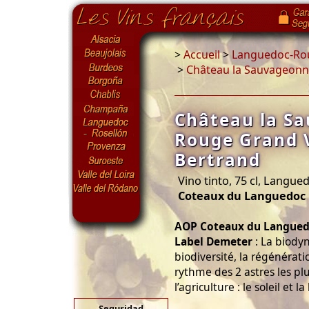
>
Accueil
>
Languedoc-Rou
>
Château la Sauvageonn
Château la S
Rouge Grand 
Bertrand
Vino tinto, 75 cl, Langue
Coteaux du Languedoc
AOP Coteaux du Languedo
Label Demeter
: La biody
biodiversité, la régénérati
rythme des 2 astres les pl
l’agriculture : le soleil et la
Seguridad