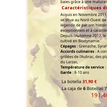
baies grâce à une maturati
Caractéristiques d
Acquis en Novembre 2011,
se situe au Nord-Ouest de
légende de par son histoir
exceptionnels et à caractè
Depuis l’Automne 2012, l
cultivé en Biodynamie.
Cépages
: Grenache, Syra
Accords culinaires
: A co
grillées de l'Aubrac, des p
du Larzac.
Température de service
:
Garde
: 8-10 ans
La botella
31,90 €
La caja de
6
Botellas 7
191,4