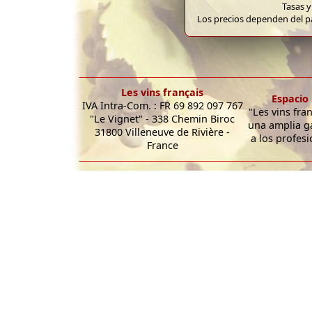
Tasas y
Los precios dependen del pa
Les vins français
Espacio 
IVA Intra-Com. : FR 69 892 097 767
"Les vins fra
"Le Vignet" - 338 Chemin Biroc
una amplia g
31800 Villeneuve de Rivière -
a los profesi
France