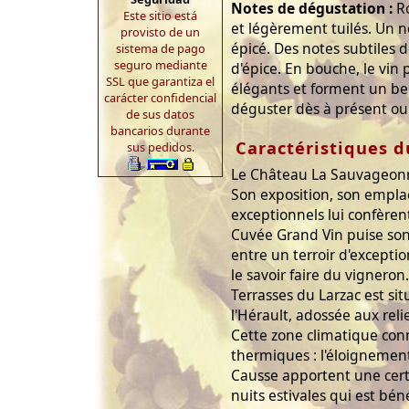
Notes de dégustation :
Ro
Este sitio está
et légèrement tuilés. Un n
provisto de un
épicé. Des notes subtiles d
sistema de pago
seguro mediante
d'épice. En bouche, le vin 
SSL que garantiza el
élégants et forment un bel 
carácter confidencial
déguster dès à présent ou
de sus datos
bancarios durante
Caractéristiques d
sus pedidos.
Le Château La Sauvageonn
Son exposition, son empla
exceptionnels lui confèren
Cuvée Grand Vin puise son
entre un terroir d'excepti
le savoir faire du vigneron
Terrasses du Larzac est si
l'Hérault, adossée aux reli
Cette zone climatique con
thermiques : l'éloignement
Causse apportent une cert
nuits estivales qui est bén