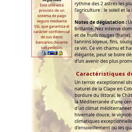
rythme des 2 astres les pl
Este sitio está
l’agriculture : le soleil et la
provisto de un
sistema de pago
seguro mediante
Notes de dégustation :
Un
SSL que garantiza el
brillante. Nez intense dom
carácter confidencial
et de fruits rouges (fraise
de sus datos
tannins soyeux, fins, souli
bancarios durante
sus pedidos.
ce vin. Ce vin charnu et h
élégante, peut se boire d
d'un avenir des plus prome
Caractéristiques d
Un terroir exceptionnel si
naturel de la Clape en C
bordure du littoral, le Ch
la Méditerranée d'une cen
d'un climat méditerranéen
hivernale douce, le vignob
climatiques exceptionnelle
d'ensoleillement où les qu