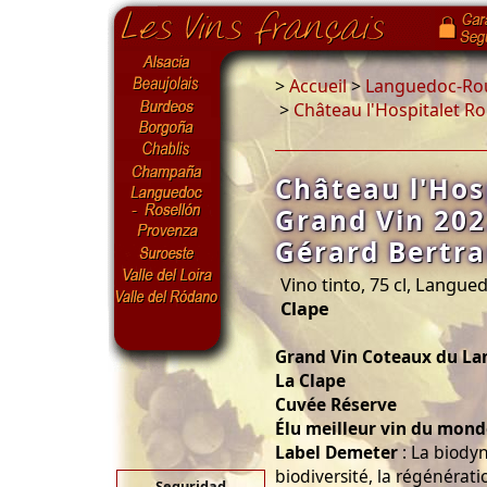
>
Accueil
>
Languedoc-Rou
>
Château l'Hospitalet R
Château l'Hos
Grand Vin 202
Gérard Bertr
Vino tinto, 75 cl, Langue
Clape
Grand Vin Coteaux du L
La Clape
Cuvée Réserve
Élu meilleur vin du mond
Label Demeter
: La biody
biodiversité, la régénérati
Seguridad