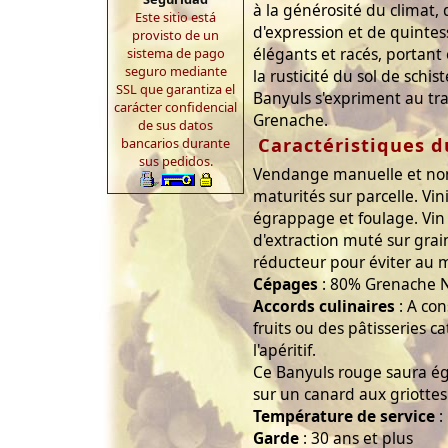
à la générosité du climat,
Este sitio está
d'expression et de quintess
provisto de un
élégants et racés, portant 
sistema de pago
seguro mediante
la rusticité du sol de schist
SSL que garantiza el
Banyuls s'expriment au tra
carácter confidencial
Grenache.
de sus datos
Caractéristiques d
bancarios durante
sus pedidos.
Vendange manuelle et non 
maturités sur parcelle. Vin
égrappage et foulage. Vin
d'extraction muté sur grai
réducteur pour éviter au 
Cépages
: 80% Grenache N
Accords culinaires
: A co
fruits ou des pâtisseries c
l'apéritif.
Ce Banyuls rouge saura é
sur un canard aux griottes
Température de service
:
Garde
: 30 ans et plus