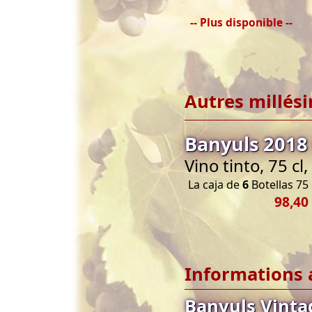
-- Plus disponible --
Autres millés
Banyuls 2018
Vino tinto, 75 c
La caja de
6
Botellas 75 
98,40
Informations 
Banyuls Vinta