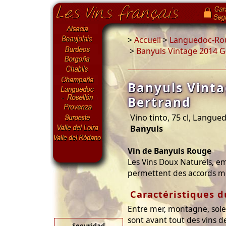
>
Accueil
>
Languedoc-Rou
>
Banyuls Vintage 2014 G
Banyuls Vinta
Bertrand
Vino tinto, 75 cl, Langue
Banyuls
Vin de Banyuls Rouge
Les Vins Doux Naturels, e
permettent des accords me
Caractéristiques d
Entre mer, montagne, solei
sont avant tout des vins de
Seguridad