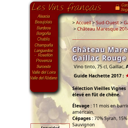
>
Accueil
>
Sud-Ouest
>
G
>
Château Maresque 2014 
Château Mare
Gaillac Rouge 
Vino tinto, 75 cl, Gaillac,
Guide Hachette 2017 :
Sélection Vieilles Vignes
élevé en fût de chêne.
Élevage
: 11 mois en barri
américain.
Cépages
: 70% Syrah, 15%
Sauvignon
Seguridad