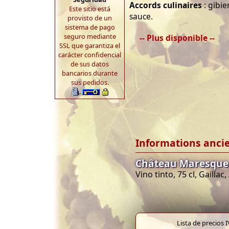
Accords culinaires
: gibie
Este sitio está
sauce.
provisto de un
sistema de pago
seguro mediante
-- Plus disponible --
SSL que garantiza el
carácter confidencial
de sus datos
bancarios durante
sus pedidos.
Informations anci
Château Maresque 2
Vino tinto, 75 cl, Gaillac
Lista de precios 