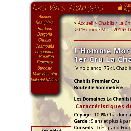
>
Accueil
>
Chablis / La C
>
L'Homme Mort 2016 Chab
L'Homme Mort
1er Cru La Ch
Vino blanco, 75 cl, Chabli
Chablis Premier Cru
Bouteille Sommelière
Les Domaines La Chablis
Caractéristiques d
Cépage
: 100% Chardonn
Garde
: 5 ans et plus à par
Conseils
: Très grand Fou
Seguridad