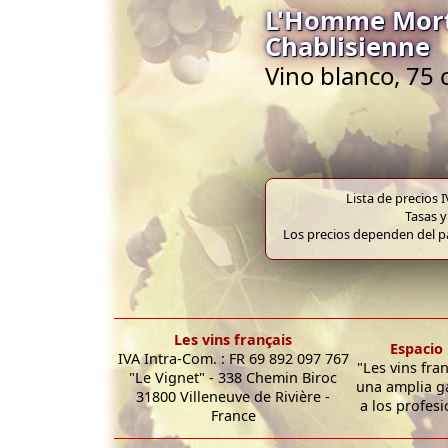
L'Homme Mort 
Chablisienne
Vino blanco, 75 
Lista de precios 
Tasas y
Los precios dependen del pa
Les vins français
Espacio 
IVA Intra-Com. : FR 69 892 097 767
"Les vins fra
"Le Vignet" - 338 Chemin Biroc
una amplia g
31800 Villeneuve de Rivière -
a los profesi
France