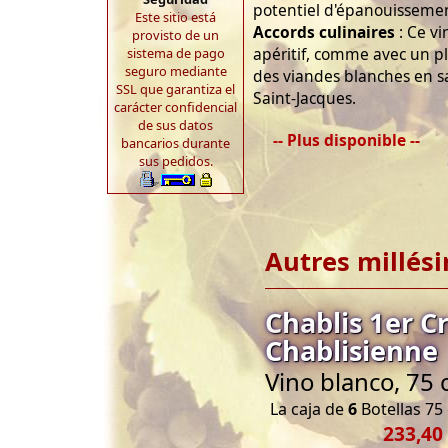
potentiel d'épanouisseme
Este sitio está
Accords culinaires
: Ce vi
provisto de un
apéritif, comme avec un p
sistema de pago
seguro mediante
des viandes blanches en s
SSL que garantiza el
Saint-Jacques.
carácter confidencial
de sus datos
-- Plus disponible --
bancarios durante
sus pedidos.
Autres millés
Chablis 1er 
Chablisienne
Vino blanco, 75 
La caja de
6
Botellas 75 
233,40