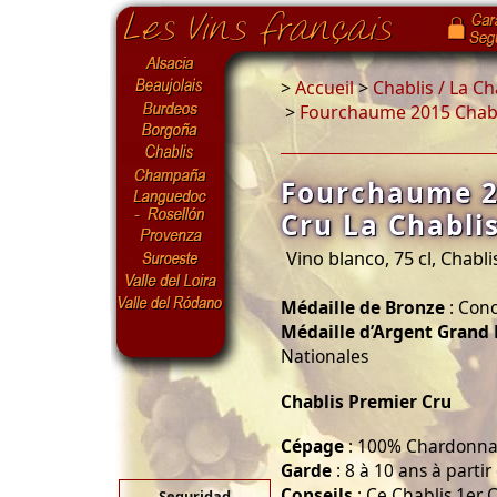
>
Accueil
>
Chablis / La C
>
Fourchaume 2015 Chabli
Fourchaume 2
Cru La Chabli
Vino blanco, 75 cl, Chabli
Médaille de Bronze
: Conc
Médaille d’Argent Grand 
Nationales
Chablis Premier Cru
Cépage
: 100% Chardonn
Garde
: 8 à 10 ans à parti
Conseils
: Ce Chablis 1er
Seguridad