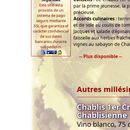
Este sitio está
par la prime jeunesse, la p
provisto de un
précieuse.
sistema de pago
Accords culinaires
: terri
seguro mediante
et de sole au coulis de to
SSL que garantiza el
Jacques et salade d'épinar
carácter confidencial
de sus datos
faisselle aux herbes fraîc
bancarios durante
vignes au sabayon de Chabl
sus pedidos.
-- Plus disponible --
Autres millés
Chablis 1er 
Chablisienne
Vino blanco, 75 