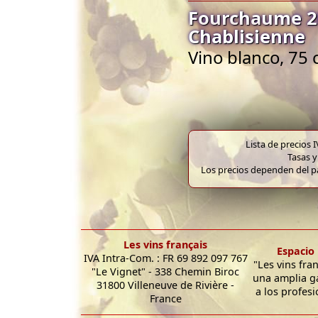
Fourchaume 20
Chablisienne
Vino blanco, 75 
Lista de precios 
Tasas y
Los precios dependen del pa
Les vins français
Espacio 
IVA Intra-Com. : FR 69 892 097 767
"Les vins fra
"Le Vignet" - 338 Chemin Biroc
una amplia g
31800 Villeneuve de Rivière -
a los profesi
France