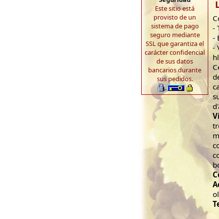
Este sitio está
provisto de un
C
sistema de pago
- 
seguro mediante
-
SSL que garantiza el
-
carácter confidencial
h
de sus datos
C
bancarios durante
d
sus pedidos.
c
s
d
V
t
m
c
c
b
C
A
o
T