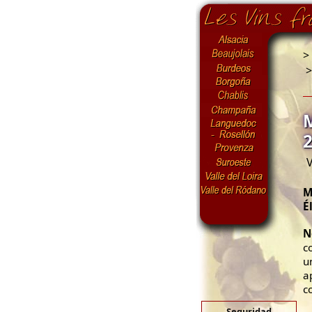
>
V
M
É
N
c
u
a
c
Seguridad