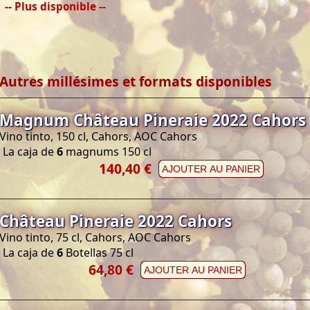
-- Plus disponible --
Autres millésimes et formats disponibles
Magnum Château Pineraie 2022 Cahors
Vino tinto, 150 cl, Cahors, AOC Cahors
La caja de
6
magnums 150 cl
140,40 €
AJOUTER AU PANIER
Château Pineraie 2022 Cahors
Vino tinto, 75 cl, Cahors, AOC Cahors
La caja de
6
Botellas 75 cl
64,80 €
AJOUTER AU PANIER