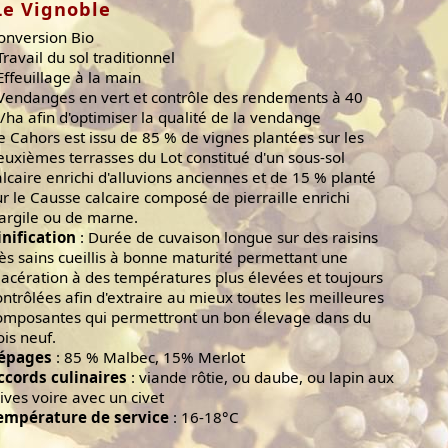
Le Vignoble
onversion Bio
Travail du sol traditionnel
 Effeuillage à la main
 Vendanges en vert et contrôle des rendements à 40
l/ha afin d'optimiser la qualité de la vendange
e Cahors est issu de 85 % de vignes plantées sur les
euxièmes terrasses du Lot constitué d'un sous-sol
alcaire enrichi d'alluvions anciennes et de 15 % planté
ur le Causse calcaire composé de pierraille enrichi
'argile ou de marne.
inification
: Durée de cuvaison longue sur des raisins
rès sains cueillis à bonne maturité permettant une
acération à des températures plus élevées et toujours
ontrôlées afin d'extraire au mieux toutes les meilleures
omposantes qui permettront un bon élevage dans du
ois neuf.
épages
: 85 % Malbec, 15% Merlot
ccords culinaires
: viande rôtie, ou daube, ou lapin aux
lives voire avec un civet
empérature de service
: 16-18°C