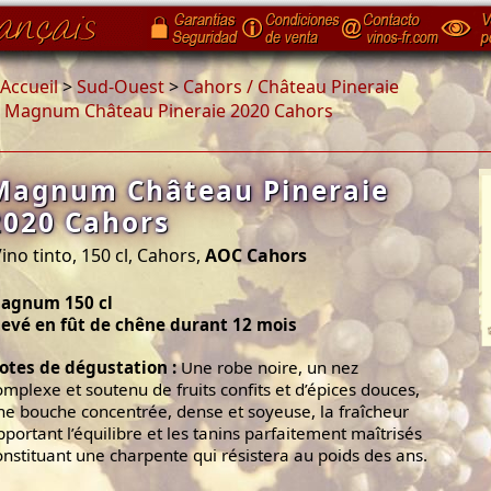
Accueil
>
Sud-Ouest
>
Cahors / Château Pineraie
>
Magnum Château Pineraie 2020 Cahors
Magnum Château Pineraie
2020 Cahors
ino tinto, 150 cl, Cahors,
AOC Cahors
agnum 150 cl
levé en fût de chêne durant 12 mois
otes de dégustation :
Une robe noire, un nez
omplexe et soutenu de fruits confits et d’épices douces,
ne bouche concentrée, dense et soyeuse, la fraîcheur
pportant l’équilibre et les tanins parfaitement maîtrisés
onstituant une charpente qui résistera au poids des ans.