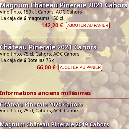
Magnum Château Pineraie 2021 Cahors
Vino tinto, 150 cl, Cahors, AOC Cahors
La caja de
6
magnums 150 cl
142,20 €
AJOUTER AU PANIER
Château Pineraie 2021 Cahors
Vino tinto, 75 cl, Cahors, AOC Cahors
La caja de
6
Botellas 75 cl
66,00 €
AJOUTER AU PANIER
Informations anciens millésimes
Château Pineraie 2020 Cahors
Vino tinto, 75 cl, Cahors, AOC Cahors
Magnum Château Pineraie 2019 Cahors