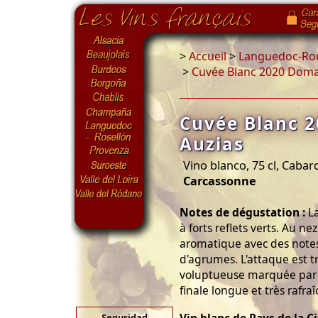
>
Accueil
>
Languedoc-Rou
>
Cuvée Blanc 2020 Doma
Cuvée Blanc 
Auzias
Vino blanco, 75 cl, Cabar
Carcassonne
Notes de dégustation :
La
à forts reflets verts. Au n
aromatique avec des notes
d'agrumes. L'attaque est t
voluptueuse marquée par 
finale longue et très rafraî
Seguridad