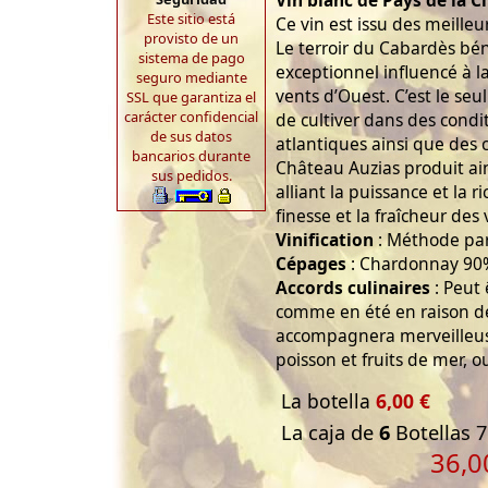
Vin blanc de Pays de la C
Este sitio está
Ce vin est issu des meilleu
provisto de un
Le terroir du Cabardès bén
sistema de pago
exceptionnel influencé à la 
seguro mediante
vents d’Ouest. C’est le seu
SSL que garantiza el
carácter confidencial
de cultiver dans des cond
de sus datos
atlantiques ainsi que des
bancarios durante
Château Auzias produit ai
sus pedidos.
alliant la puissance et la 
finesse et la fraîcheur des
Vinification
: Méthode par
Cépages
: Chardonnay 90%
Accords culinaires
: Peut 
comme en été en raison de
accompagnera merveilleus
poisson et fruits de mer, o
La botella
6,00 €
La caja de
6
Botellas 7
36,0