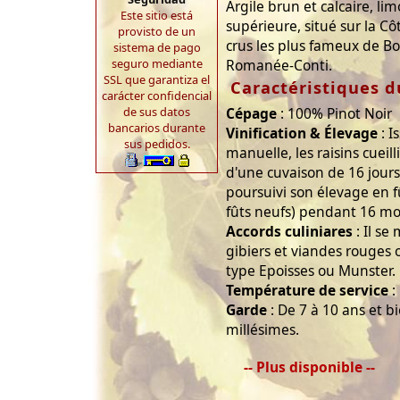
Argile brun et calcaire, lim
Este sitio está
supérieure, situé sur la Cô
provisto de un
crus les plus fameux de B
sistema de pago
seguro mediante
Romanée-Conti.
SSL que garantiza el
Caractéristiques d
carácter confidencial
de sus datos
Cépage
: 100% Pinot Noir
bancarios durante
Vinification & Élevage
: I
sus pedidos.
manuelle, les raisins cueil
d'une cuvaison de 16 jours
poursuivi son élevage en 
fûts neufs) pendant 16 mo
Accords culiniares
: Il se
gibiers et viandes rouges
type Epoisses ou Munster.
Température de service
:
Garde
: De 7 à 10 ans et b
millésimes.
-- Plus disponible --