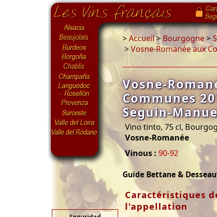
>
Accueil
>
Bourgogne
>
S
>
Vosne-Romanée aux C
Vosne-Roman
Communes 20
Seguin-Manue
Vino tinto, 75 cl, Bourgo
Vosne-Romanée
Vinous :
90-92
Guide Bettane & Dessea
Caractéristiques de
l'appellation
Seguridad