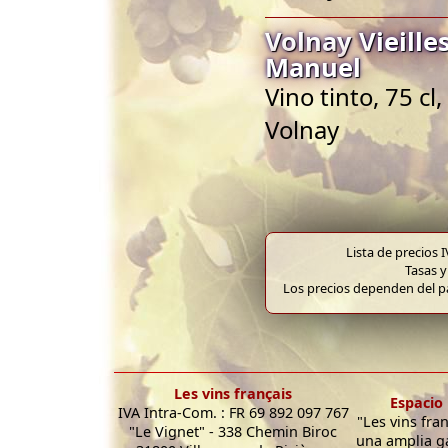
Volnay Vieill
Manuel
Vino tinto, 75 
Volnay
Lista de precios 
Tasas y
Los precios dependen del pa
Les vins français
Espacio 
IVA Intra-Com. : FR 69 892 097 767
"Les vins fra
"Le Vignet" - 338 Chemin Biroc
una amplia g