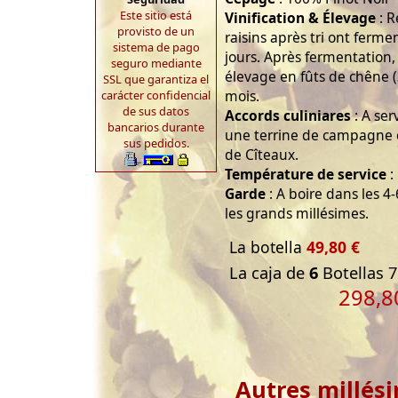
Este sitio está
Vinification & Élevage
: R
provisto de un
raisins après tri ont ferm
sistema de pago
jours. Après fermentation, 
seguro mediante
élevage en fûts de chêne 
SSL que garantiza el
mois.
carácter confidencial
de sus datos
Accords culiniares
: A ser
bancarios durante
une terrine de campagne
sus pedidos.
de Cîteaux.
Température de service
:
Garde
: A boire dans les 4
les grands millésimes.
La botella
49,80 €
La caja de
6
Botellas 7
298,8
Autres millés