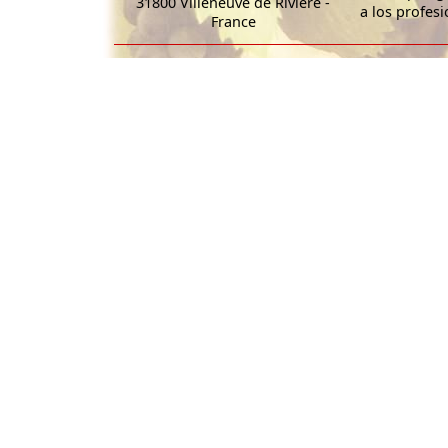
31800 Villeneuve de Rivière -
a los profesi
France