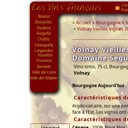
>
Accueil
>
Bourgogne
>
S
>
Volnay Vieilles Vignes
Volnay Vieille
Domaine Segu
Vino tinto, 75 cl, Bourg
Volnay
Bourgogne Aujourd'hui
:
Caractéristiques de
Argilo-calcaire, sur une p
face à l'Est. Les vignes ont
Caractéristiques d
Cépage
: 100% Pinot Noir
Seguridad