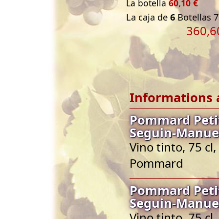
La botella
60,10 €
La caja de
6
Botellas 7
360,6
Informations 
Pommard Peti
Seguin-Manue
Vino tinto, 75 
Pommard
Pommard Peti
Seguin-Manue
Vino tinto, 75 