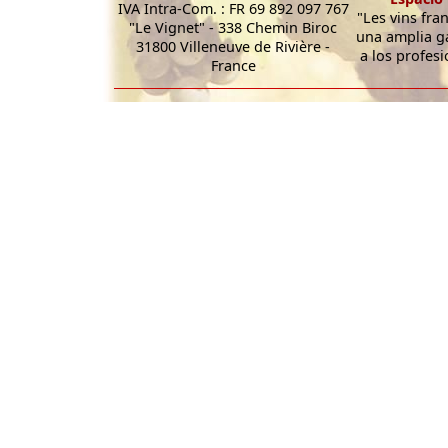
IVA Intra-Com. : FR 69 892 097 767
"Les vins fra
"Le Vignet" - 338 Chemin Biroc
una amplia g
31800 Villeneuve de Rivière -
a los profesi
France