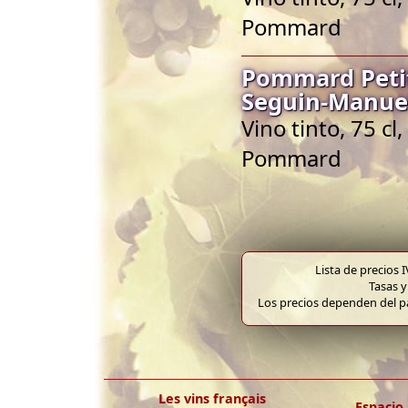
Pommard
Pommard Peti
Seguin-Manue
Vino tinto, 75 
Pommard
Lista de precios 
Tasas y
Los precios dependen del pa
Les vins français
Espacio 