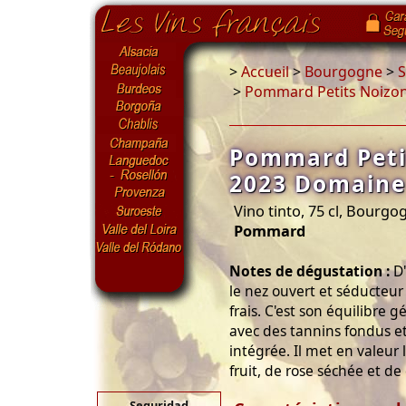
>
Accueil
>
Bourgogne
>
S
>
Pommard Petits Noizo
Pommard Peti
2023 Domaine
Vino tinto, 75 cl, Bourg
Pommard
Notes de dégustation :
D'
le nez ouvert et séducteur 
frais. C'est son équilibre 
avec des tannins fondus e
intégrée. Il met en valeur 
fruit, de rose séchée et de 
Seguridad