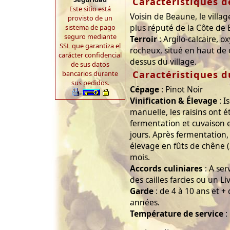
Caractéristiques d
Este sitio está
Voisin de Beaune, le vill
provisto de un
plus réputé de la Côte de
sistema de pago
seguro mediante
Terroir
: Argilo-calcaire, ox
SSL que garantiza el
rocheux, situé en haut de 
carácter confidencial
dessus du village.
de sus datos
Caractéristiques d
bancarios durante
sus pedidos.
Cépage
: Pinot Noir
Vinification & Élevage
: I
manuelle, les raisins ont 
fermentation et cuvaison 
jours. Après fermentation, 
élevage en fûts de chêne 
mois.
Accords culiniares
: A ser
des cailles farcies ou un Li
Garde
: de 4 à 10 ans et +
années.
Température de service
: