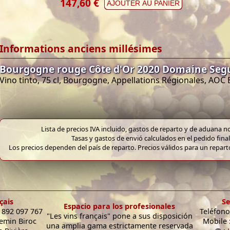
147,60 €
AJOUTER AU PANIER
Informations anciens millésimes
Bourgogne rouge Côte d'Or 2020 Domaine Seg
Vino tinto, 75 cl, Bourgogne, Appellations Régionales, AO
Lista de precios IVA incluido, gastos de reparto y de aduana no
Tasas y gastos de envió calculados en el pedido final
Los precios dependen del país de reparto. Precios válidos para un repar
çais
Se
Espacio para los profesionales
9 892 097 767
Teléfono
"Les vins français" pone a sus disposición
hemin Biroc
Mobile 
una amplia gama estrictamente reservada