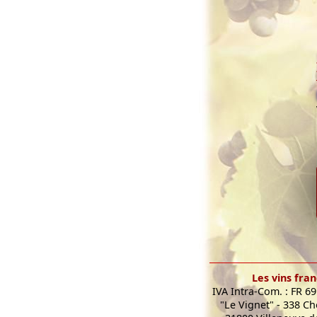
Les vins fran
IVA Intra-Com. : FR 6
"Le Vignet" - 338 C