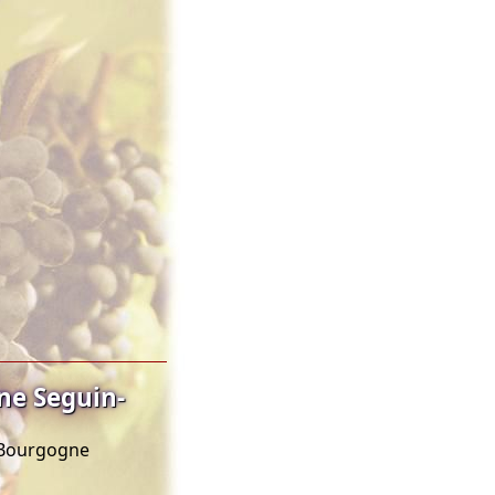
ne Seguin-
C Bourgogne