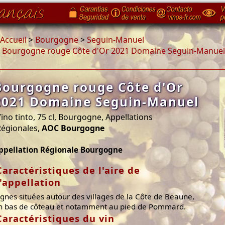
Accueil
>
Bourgogne
>
Seguin-Manuel
>
Bourgogne rouge Côte d'Or 2021 Domaine Seguin-Manuel
Bourgogne rouge Côte d'Or
2021 Domaine Seguin-Manuel
ino tinto, 75 cl, Bourgogne, Appellations
Régionales,
AOC Bourgogne
ppellation Régionale Bourgogne
Caractéristiques de l'aire de
l'appellation
ignes situées autour des villages de la Côte de Beaune,
n bas de côteau et notamment au pied de Pommard.
Caractéristiques du vin