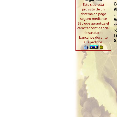
C
Este sitio está
V
provisto de un
sistema de pago
c
seguro mediante
A
SSL que garantiza el
c
carácter confidencial
r
de sus datos
T
bancarios durante
G
sus pedidos.