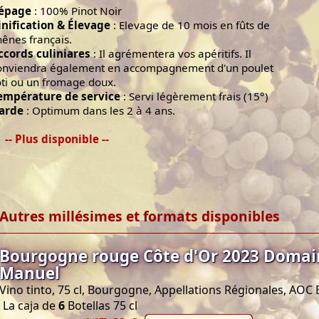
épage
: 100% Pinot Noir
inification & Élevage
: Elevage de 10 mois en fûts de
hênes français.
ccords culiniares
: Il agrémentera vos apéritifs. Il
onviendra également en accompagnement d'un poulet
ôti ou un fromage doux.
empérature de service
: Servi légèrement frais (15°)
arde
: Optimum dans les 2 à 4 ans.
-- Plus disponible --
Autres millésimes et formats disponibles
Bourgogne rouge Côte d'Or 2023 Domai
Manuel
Vino tinto, 75 cl, Bourgogne, Appellations Régionales, AO
La caja de
6
Botellas 75 cl