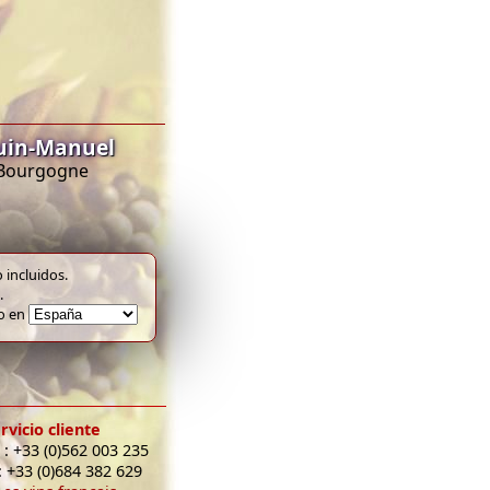
uin-Manuel
C Bourgogne
 incluidos.
.
to en
rvicio cliente
 : +33 (0)562 003 235
: +33 (0)684 382 629