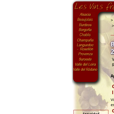
>
V
A
V
e
Seguridad