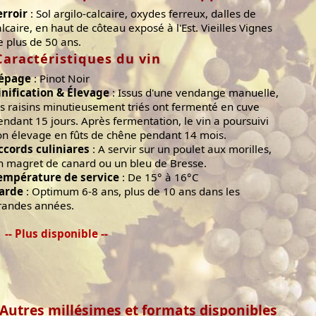
erroir
: Sol argilo-calcaire, oxydes ferreux, dalles de
alcaire, en haut de côteau exposé à l'Est. Vieilles Vignes
e plus de 50 ans.
Caractéristiques du vin
épage
: Pinot Noir
inification & Élevage
: Issus d'une vendange manuelle,
es raisins minutieusement triés ont fermenté en cuve
endant 15 jours. Après fermentation, le vin a poursuivi
on élevage en fûts de chêne pendant 14 mois.
ccords culiniares
: A servir sur un poulet aux morilles,
n magret de canard ou un bleu de Bresse.
empérature de service
: De 15° à 16°C
arde
: Optimum 6-8 ans, plus de 10 ans dans les
randes années.
-- Plus disponible --
Autres millésimes et formats disponibles