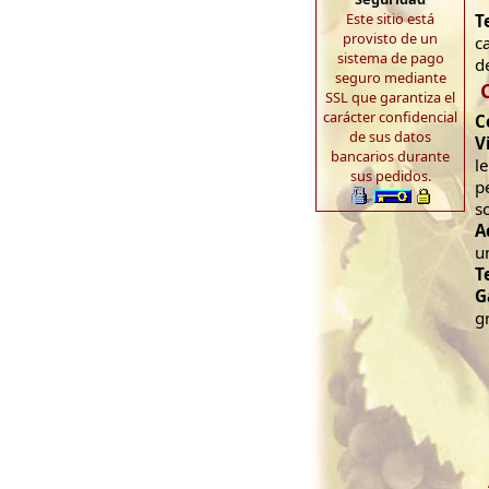
Este sitio está
T
provisto de un
c
sistema de pago
d
seguro mediante
SSL que garantiza el
carácter confidencial
C
de sus datos
V
bancarios durante
l
sus pedidos.
p
s
A
u
T
G
g