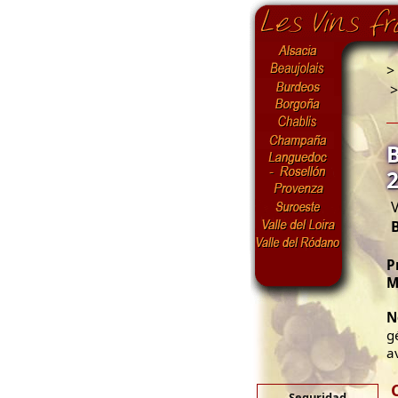
>
V
P
M
N
g
a
Seguridad