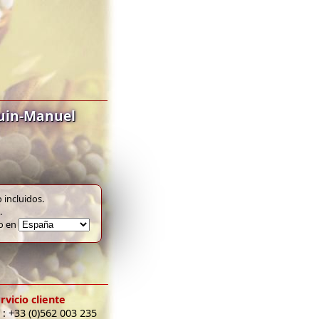
uin-Manuel
 incluidos.
.
to en
rvicio cliente
 : +33 (0)562 003 235