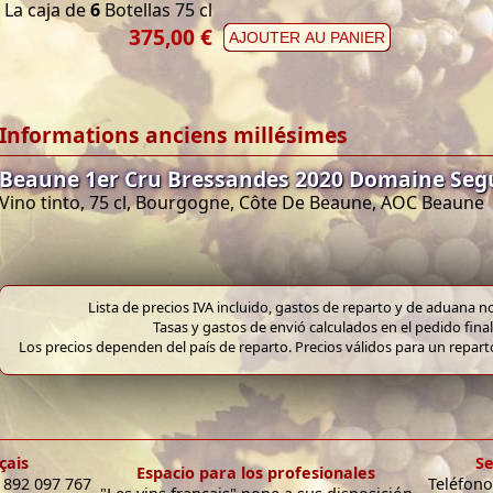
La caja de
6
Botellas 75 cl
375,00 €
AJOUTER AU PANIER
Informations anciens millésimes
Beaune 1er Cru Bressandes 2020 Domaine Seg
Vino tinto, 75 cl, Bourgogne, Côte De Beaune, AOC Beaune
Lista de precios IVA incluido, gastos de reparto y de aduana no
Tasas y gastos de envió calculados en el pedido final
Los precios dependen del país de reparto. Precios válidos para un repar
çais
Se
Espacio para los profesionales
9 892 097 767
Teléfono