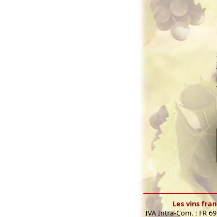
Les vins fran
IVA Intra-Com. : FR 6