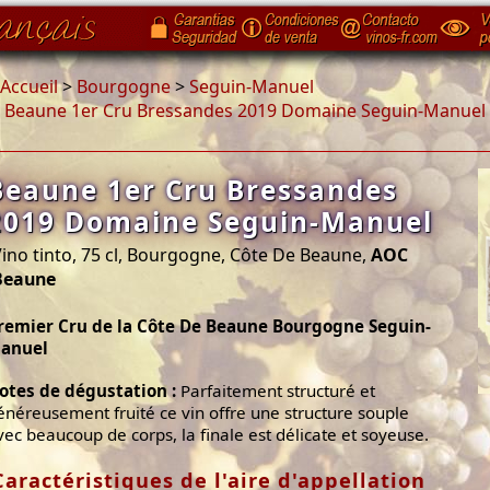
Accueil
>
Bourgogne
>
Seguin-Manuel
>
Beaune 1er Cru Bressandes 2019 Domaine Seguin-Manuel
Beaune 1er Cru Bressandes
2019 Domaine Seguin-Manuel
ino tinto, 75 cl, Bourgogne, Côte De Beaune,
AOC
Beaune
remier Cru de la Côte De Beaune Bourgogne Seguin-
anuel
otes de dégustation :
Parfaitement structuré et
énéreusement fruité ce vin offre une structure souple
vec beaucoup de corps, la finale est délicate et soyeuse.
Caractéristiques de l'aire d'appellation