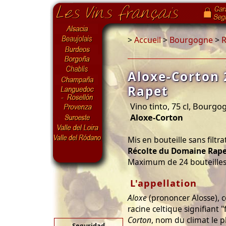
>
Accueil
>
Bourgogne
>
R
Aloxe-Corton
Rapet
Vino tinto, 75 cl, Bourg
Aloxe-Corton
Mis en bouteille sans filtra
Récolte du Domaine Rap
Maximum de 24 bouteilles 
L'appellation
Aloxe
(prononcer Alosse), 
racine celtique signifiant "
Corton
, nom du climat le p
Seguridad