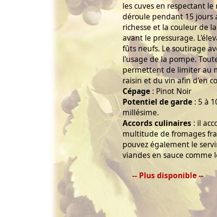
les cuves en respectant le 
déroule pendant 15 jours 
richesse et la couleur de 
avant le pressurage. L'éle
fûts neufs. Le soutirage a
l'usage de la pompe. Tout
permettent de limiter au
raisin et du vin afin d'en c
Cépage
: Pinot Noir
Potentiel de garde
: 5 à 1
millésime.
Accords culinaires
: il ac
multitude de fromages fran
pouvez également le servir
viandes en sauce comme le 
-- Plus disponible --