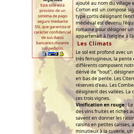
ajouté au nom du village 
Este sitio está
Corton est un composé sign
provisto de un
type cortis désignant l'enc
sistema de pago
seguro mediante
médiéval est devenu l'équiv
SSL que garantiza el
romaine pour désigner un
carácter confidencial
appartenait à l'origine à l'
de sus datos
Les Climats
bancarios durante
sus pedidos.
Le sol est profond avec un
très ferrugineux, la pente 
différents composent notr
dérivé de "bout", désignen
en bas de pente. Les Citer
réserves d'eau. Les Combes
désignent des vallées. La
ces trois vignes.
Vinification en rouge
: L
des vins fruités et riches
savent en donner les raisin
raisins en petites caisses, a
minutieux à la cuverie, un