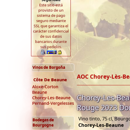
Este sitio está
provisto de un
sistema de pago
seguro mediante
SSL que garantiza el
carácter confidencial
de sus datos
bancarios durante
sus pedidos.
Vinos de Borgoña
AOC Chorey-Lès-B
Côte De Beaune
Aloxe-Corton
Beaune
Chorey-Les-Beau
Chorey-Les-Beaune
Pernand-Vergelesses
Rouge 2023 Do
Vino tinto, 75 cl, Bou
Bodegas de
Chorey-Les-Beaune
Bourgogne