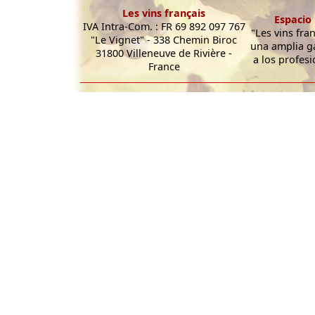
Les vins français
Espacio 
IVA Intra-Com. : FR 69 892 097 767
"Les vins fra
"Le Vignet" - 338 Chemin Biroc
una amplia g
31800 Villeneuve de Rivière -
a los profesi
France