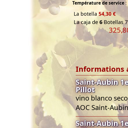
Température de service
:
La botella
54,30 €
La caja de
6
Botellas 7
325,8
Informations 
Saint-Aubin 1
Pillot
vino blanco seco
AOC Saint-Aubi
Saint-Aubin 1