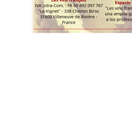
Espacio 
IVA Intra-Com. : FR 69 892 097 767
"Les vins fra
"Le Vignet" - 338 Chemin Biroc
una amplia g
31800 Villeneuve de Rivière -
a los profesi
France