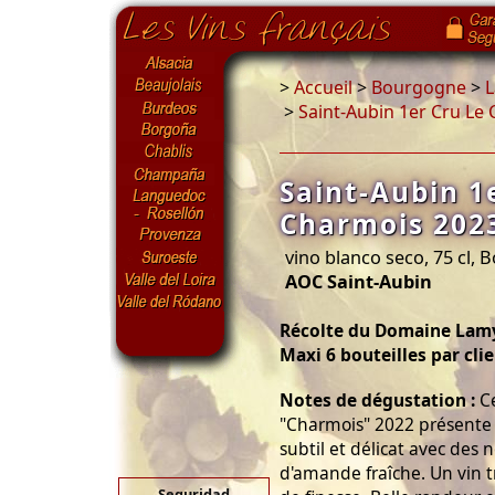
>
Accueil
>
Bourgogne
>
L
>
Saint-Aubin 1er Cru Le
Saint-Aubin 1
Charmois 2023
vino blanco seco, 75 cl,
AOC Saint-Aubin
Récolte du Domaine Lamy
Maxi 6 bouteilles par cli
Notes de dégustation :
Ce
"Charmois" 2022 présente 
subtil et délicat avec des n
d'amande fraîche. Un vin 
Seguridad