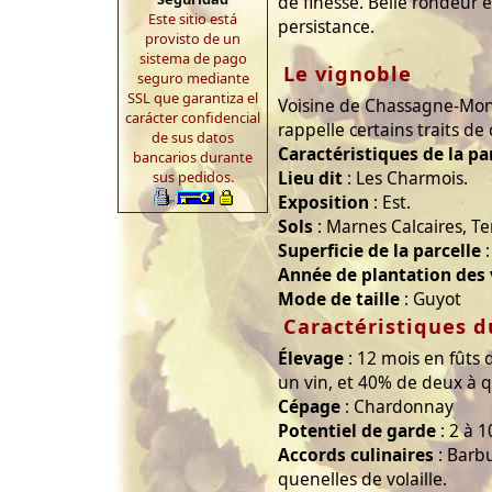
de finesse. Belle rondeur 
Este sitio está
persistance.
provisto de un
sistema de pago
Le vignoble
seguro mediante
SSL que garantiza el
Voisine de Chassagne-Mont
carácter confidencial
rappelle certains traits de 
de sus datos
Caractéristiques de la pa
bancarios durante
Lieu dit
: Les Charmois.
sus pedidos.
Exposition
: Est.
Sols
: Marnes Calcaires, Te
Superficie de la parcelle
:
Année de plantation des
Mode de taille
: Guyot
Caractéristiques d
Élevage
: 12 mois en fûts
un vin, et 40% de deux à q
Cépage
: Chardonnay
Potentiel de garde
: 2 à 1
Accords culinaires
: Barbu
quenelles de volaille.