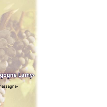
rgogne Lamy-
Chassagne-