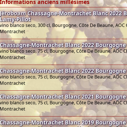
Informations anciens millésimes
Jéroboam Chassagne-Montrachet Blanc 2022 
Lamy-Pillot
vino blanco seco, 300 cl, Bourgogne, Côte De Beaune, AOC
Montrachet
Chassagne-Montrachet Blanc 2022 Bourgogne 
vino blanco seco, 75 cl, Bourgogne, Côte De Beaune, AOC 
Montrachet
Chassagne-Montrachet Blanc 2022 Bourgogne 
vino blanco seco, 75 cl, Bourgogne, Côte De Beaune, AOC 
Montrachet
Chassagne-Montrachet Blanc 2021 Bourgogne 
vino blanco seco, 75 cl, Bourgogne, Côte De Beaune, AOC 
Montrachet
Chassagne-Montrachet Blanc 2019 Bourgogne 