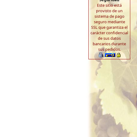
Este sitio está
provisto de un
sistema de pago
seguro mediante
SSL que garantiza el
carácter confidencial
de sus datos
bancarios durante
sus pedidos.