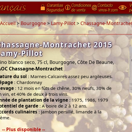
Accueil
>
Bourgogne
>
Lamy-Pillot
>
Chassagne-Montrachet 
Chassagne-Montrachet 2015
Lamy-Pillot
ino blanco seco, 75 cl, Bourgogne, Côte De Beaune,
AOC Chassagne-Montrachet
ature du sol
: Marnes-Calcaires assez peu argileuses.
épage
: Chardonnay
levage
: 12 mois en fûts de chêne, 30% neufs, 30% de
n vin, et 40% de deux à trois vins.
nnée de plantation de la vigne
: 1975, 1986, 1979
otentiel de garde
: A boire de 2 à 12 ans.
ccords culinaires
: Jambon persillé, limande à la
rème.
-- Plus disponible --