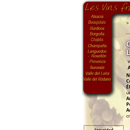
>
v
N
C
É
u
A
P
A
c
Seguridad