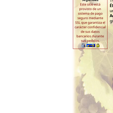
1
Este sitio está
É
provisto de un
u
sistema de pago
A
seguro mediante
gr
SSL que garantiza el
carácter confidencial
de sus datos
bancarios durante
sus pedidos.