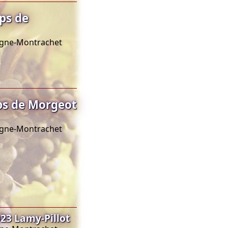
ps de
sagne-Montrachet
s de Morgeot
sagne-Montrachet
3 Lamy-Pillot