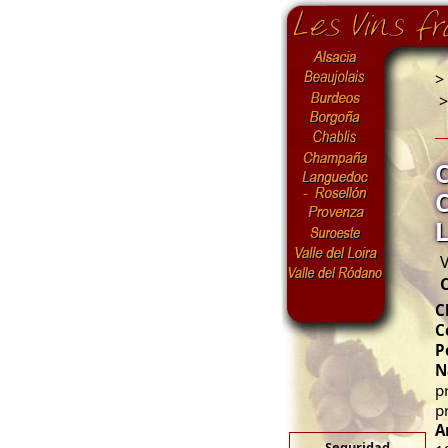
>
V
C
C
P
N
p
p
A
Seguridad