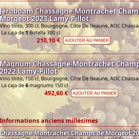
Jéroboam Chassagne-Montrachet Cham
Morgeot 2023 Lamy-Pillot
Vino tinto, 300 cl, Bourgogne, Côte De Beaune, AOC Chas
La caja de
1
Botella 300 cl
210,10 €
AJOUTER AU PANIER
Magnum Chassagne-Montrachet Champ
2022 Lamy-Pillot
Vino tinto, 150 cl, Bourgogne, Côte De Beaune, AOC Chas
La caja de
6
magnums 150 cl
492,60 €
AJOUTER AU PANIER
Informations anciens millésimes
Chassagne-Montrachet Champs de Morgeot 202