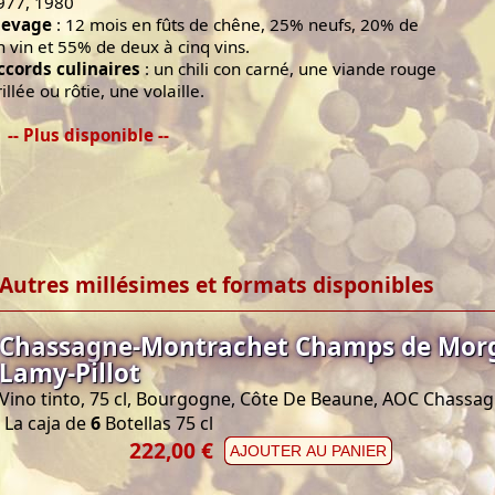
977, 1980
levage
: 12 mois en fûts de chêne, 25% neufs, 20% de
n vin et 55% de deux à cinq vins.
ccords culinaires
: un chili con carné, une viande rouge
illée ou rôtie, une volaille.
-- Plus disponible --
Autres millésimes et formats disponibles
Chassagne-Montrachet Champs de Morg
Lamy-Pillot
Vino tinto, 75 cl, Bourgogne, Côte De Beaune, AOC Chass
La caja de
6
Botellas 75 cl
222,00 €
AJOUTER AU PANIER