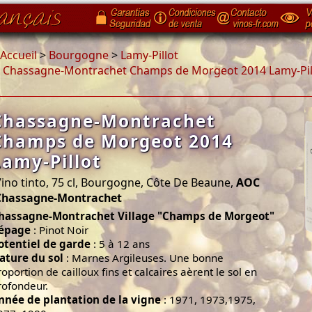
Accueil
>
Bourgogne
>
Lamy-Pillot
>
Chassagne-Montrachet Champs de Morgeot 2014 Lamy-Pil
Chassagne-Montrachet
Champs de Morgeot 2014
Lamy-Pillot
ino tinto, 75 cl, Bourgogne, Côte De Beaune,
AOC
Chassagne-Montrachet
hassagne-Montrachet Village "Champs de Morgeot"
épage
: Pinot Noir
otentiel de garde
: 5 à 12 ans
ature du sol
: Marnes Argileuses. Une bonne
roportion de cailloux fins et calcaires aèrent le sol en
rofondeur.
nnée de plantation de la vigne
: 1971, 1973,1975,