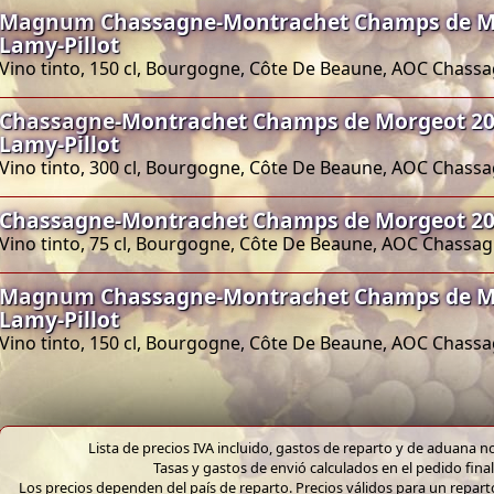
Magnum Chassagne-Montrachet Champs de M
Lamy-Pillot
Vino tinto, 150 cl, Bourgogne, Côte De Beaune, AOC Chas
Chassagne-Montrachet Champs de Morgeot 2
Lamy-Pillot
Vino tinto, 300 cl, Bourgogne, Côte De Beaune, AOC Chas
Chassagne-Montrachet Champs de Morgeot 201
Vino tinto, 75 cl, Bourgogne, Côte De Beaune, AOC Chass
Magnum Chassagne-Montrachet Champs de M
Lamy-Pillot
Vino tinto, 150 cl, Bourgogne, Côte De Beaune, AOC Chas
Lista de precios IVA incluido, gastos de reparto y de aduana no
Tasas y gastos de envió calculados en el pedido final
Los precios dependen del país de reparto. Precios válidos para un repar