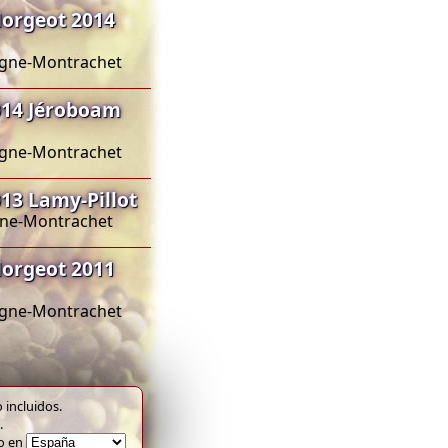
orgeot 2014
sagne-Montrachet
014 Jéroboam
sagne-Montrachet
3 Lamy-Pillot
agne-Montrachet
orgeot 2011
sagne-Montrachet
 incluidos.
.
to en