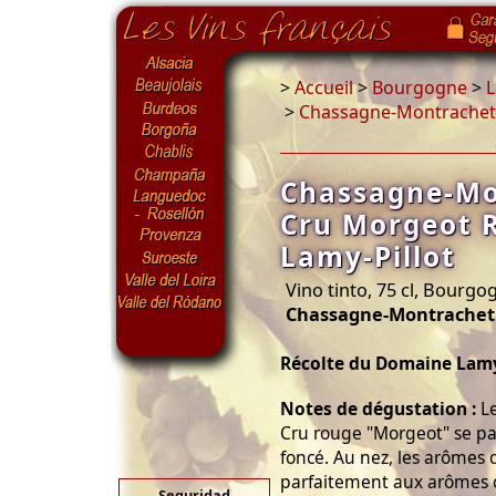
>
Accueil
>
Bourgogne
>
L
>
Chassagne-Montrachet 
Chassagne-Mo
Cru Morgeot 
Lamy-Pillot
Vino tinto, 75 cl, Bourg
Chassagne-Montrachet
Récolte du Domaine Lamy
Notes de dégustation :
Le
Cru rouge "Morgeot" se par
foncé. Au nez, les arômes d
parfaitement aux arômes de
Seguridad