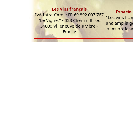
Les vins français
Espacio 
IVA Intra-Com. : FR 69 892 097 767
"Les vins fra
"Le Vignet" - 338 Chemin Biroc
una amplia g
31800 Villeneuve de Rivière -
a los profesi
France