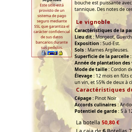
bouche est puissante avec
Este sitio está
tannique. Des notes de cer
provisto de un
sistema de pago
Le vignoble
seguro mediante
SSL que garantiza el
Caractéristiques de la pa
carácter confidencial
Lieu dit
: Morgeot, Guerchèr
de sus datos
bancarios durante
Exposition
: Sud-Est.
sus pedidos.
Sols
: Marnes Argileuses.
Superficie de la parcelle
:
Année de plantation des
Mode de taille
: Cordon d
Élevage
: 12 mois en fûts
un vin, et 55% de deux à c
Caractéristiques d
Cépage
: Pinot Noir
Accords culinaires
: Andou
Potentiel de garde
: 5 à 1
La botella
50,80 €
La caja de
6
Botellas 7