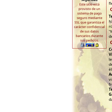
f
Este sitio está
provisto de un
sistema de pago
T
seguro mediante
N
SSL que garantiza el
r
carácter confidencial
"
de sus datos
bancarios durante
d
sus pedidos.
C
V
l
d
é
A
v
f
T
G
d