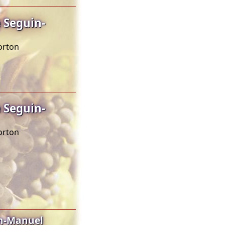
 Seguin-
orton
 Seguin-
orton
in-Manuel