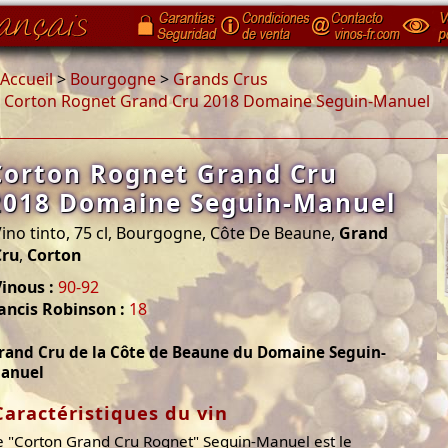
Accueil
>
Bourgogne
>
Grands Crus
>
Corton Rognet Grand Cru 2018 Domaine Seguin-Manuel
Corton Rognet Grand Cru
2018 Domaine Seguin-Manuel
ino tinto, 75 cl, Bourgogne, Côte De Beaune,
Grand
Cru
,
Corton
inous :
90-92
ancis Robinson :
18
rand Cru de la Côte de Beaune du Domaine Seguin-
anuel
Caractéristiques du vin
e "Corton Grand Cru Rognet" Seguin-Manuel est le