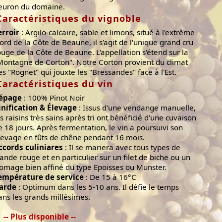
leuron du domaine.
Caractéristiques du vignoble
erroir
: Argilo-calcaire, sable et limons, situé à l'extrême
ord de la Côte de Beaune, il s'agit de l'unique grand cru
ouge de la Côte de Beaune. L'appellation s'étend sur la
Montagne de Corton". Notre Corton provient du climat
es "Rognet" qui jouxte les "Bressandes" face à l'Est.
Caractéristiques du vin
épage
: 100% Pinot Noir
inification & Élevage
: Issus d'une vendange manuelle,
es raisins très sains après tri ont bénéficié d'une cuvaison
e 18 jours. Après fermentation, le vin a poursuivi son
levage en fûts de chêne pendant 16 mois.
ccords culiniares
: Il se mariera avec tous types de
iande rouge et en particulier sur un filet de biche ou un
romage bien affiné du type Epoisses ou Munster.
empérature de service
: De 15 à 16°C
arde
: Optimum dans les 5-10 ans. Il défie le temps
ans les grands millésimes.
-- Plus disponible --