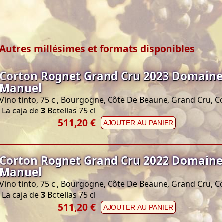
Autres millésimes et formats disponibles
Corton Rognet Grand Cru 2023 Domaine
Manuel
Vino tinto, 75 cl, Bourgogne, Côte De Beaune, Grand Cru, C
La caja de
3
Botellas 75 cl
511,20 €
AJOUTER AU PANIER
Corton Rognet Grand Cru 2022 Domaine
Manuel
Vino tinto, 75 cl, Bourgogne, Côte De Beaune, Grand Cru, C
La caja de
3
Botellas 75 cl
511,20 €
AJOUTER AU PANIER