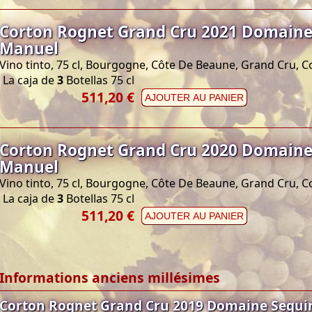
Corton Rognet Grand Cru 2021 Domaine
Manuel
Vino tinto, 75 cl, Bourgogne, Côte De Beaune, Grand Cru, C
La caja de
3
Botellas 75 cl
511,20 €
AJOUTER AU PANIER
Corton Rognet Grand Cru 2020 Domaine
Manuel
Vino tinto, 75 cl, Bourgogne, Côte De Beaune, Grand Cru, C
La caja de
3
Botellas 75 cl
511,20 €
AJOUTER AU PANIER
Informations anciens millésimes
Corton Rognet Grand Cru 2019 Domaine Segu