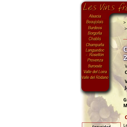
>
V
V
J
G
M
L
Seguridad