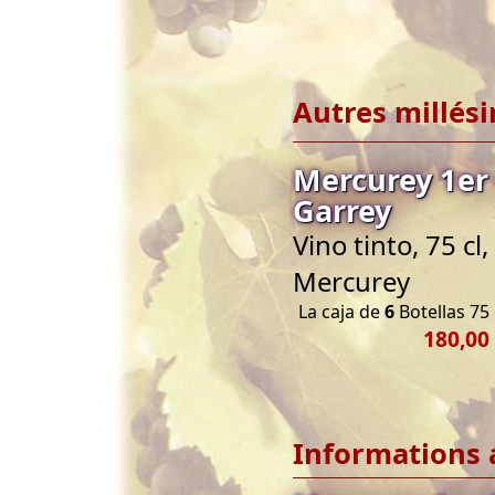
Autres millés
Mercurey 1er
Garrey
Vino tinto, 75 c
Mercurey
La caja de
6
Botellas 75 
180,00
Informations 