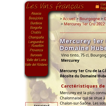
>
Accueil
>
Bourgogne
>
G
>
Mercurey 1er Cru 2022
Mercurey 1er 
Domaine Hube
Vino tinto, 75 cl, Bourg
Mercurey
Mercurey 1er Cru de la C
Récolte du Domaine Hube
Carctéristiques de 
Mercurey est la plus connu
Chalonnaise qui se situe 
Chalon-sur-Saône. Les sols (
Seguridad