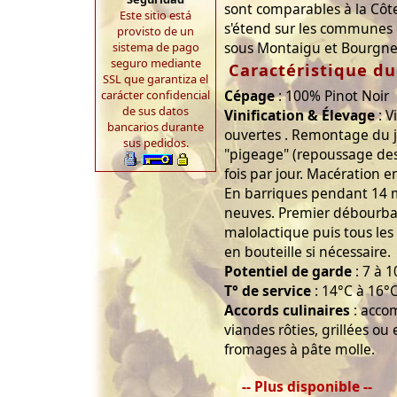
sont comparables à la Côt
Este sitio está
s'étend sur les communes 
provisto de un
sous Montaigu et Bourgneuf
sistema de pago
seguro mediante
Caractéristique du
SSL que garantiza el
Cépage
: 100% Pinot Noir
carácter confidencial
de sus datos
Vinification & Élevage
: V
bancarios durante
ouvertes . Remontage du jus
sus pedidos.
"pigeage" (repoussage des
fois par jour. Macération en
En barriques pendant 14 
neuves. Premier débourba
malolactique puis tous les 
en bouteille si nécessaire.
Potentiel de garde
: 7 à 1
T° de service
: 14°C à 16°
Accords culinaires
: acco
viandes rôties, grillées ou
fromages à pâte molle.
-- Plus disponible --