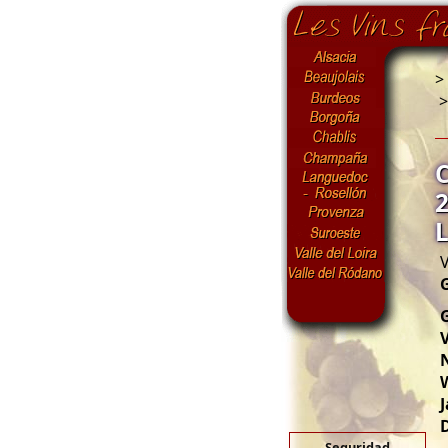
>
V
G
V
N
J
Seguridad