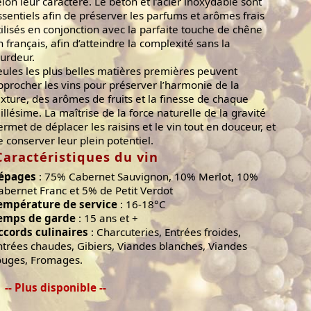
elon leur caractère. Le béton et l’acier inoxydable sont
ssentiels afin de préserver les parfums et arômes frais
tilisés en conjonction avec la parfaite touche de chêne
in français, afin d’atteindre la complexité sans la
ourdeur.
eules les plus belles matières premières peuvent
pprocher les vins pour préserver l’harmonie de la
exture, des arômes de fruits et la finesse de chaque
illésime. La maîtrise de la force naturelle de la gravité
ermet de déplacer les raisins et le vin tout en douceur, et
e conserver leur plein potentiel.
Caractéristiques du vin
épages
: 75% Cabernet Sauvignon, 10% Merlot, 10%
abernet Franc et 5% de Petit Verdot
empérature de service
: 16-18°C
emps de garde
: 15 ans et +
ccords culinaires
: Charcuteries, Entrées froides,
ntrées chaudes, Gibiers, Viandes blanches, Viandes
ouges, Fromages.
-- Plus disponible --