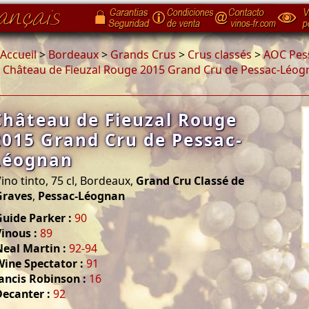
Accueil
>
Bordeaux
>
Grands Crus
>
Crus classés
>
AOC Pes
>
Château de Fieuzal Rouge 2015 Grand Cru de Pessac-Léog
Château de Fieuzal Rouge
2015 Grand Cru de Pessac-
Léognan
ino tinto, 75 cl, Bordeaux,
Grand Cru Classé de
Graves
,
Pessac-Léognan
uide Parker :
90
inous :
89
eal Martin :
92-94
Wine Spectator :
91
ancis Robinson :
16
Decanter :
92