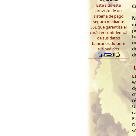
Este sitio está
C
provisto de un
sistema de pago
N
seguro mediante
i
SSL que garantiza el
p
carácter confidencial
b
de sus datos
n
bancarios durante
d
sus pedidos.
d
L
w
d
c
r
U
c
F
D
s