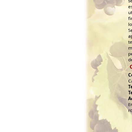
s
e
u
f
l
S
a
t
m
p
d
C
C
T
T
A
E
r