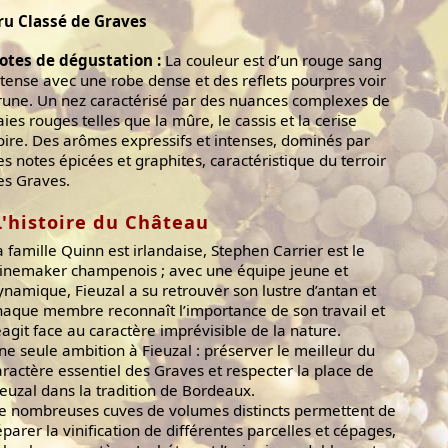
ru Classé de Graves
otes de dégustation :
La couleur est d’un rouge sang
ntense avec une robe dense et des reflets pourpres voir
rune. Un nez caractérisé par des nuances complexes de
aies rouges telles que la mûre, le cassis et la cerise
oire. Des arômes expressifs et intenses, dominés par
es notes épicées et graphites, caractéristique du terroir
es Graves.
L'histoire du Château
a famille Quinn est irlandaise, Stephen Carrier est le
inemaker champenois ; avec une équipe jeune et
ynamique, Fieuzal a su retrouver son lustre d’antan et
haque membre reconnaît l’importance de son travail et
éagit face au caractère imprévisible de la nature.
ne seule ambition à Fieuzal : préserver le meilleur du
aractère essentiel des Graves et respecter la place de
ieuzal dans la tradition de Bordeaux.
e nombreuses cuves de volumes distincts permettent de
éparer la vinification de différentes parcelles et cépages,