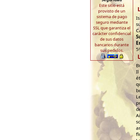
Este sitio está
provisto de un
sistema de pago
I
seguro mediante
s
SSL que garantiza el
C
carácter confidencial
S
de sus datos
E
bancarios durante
5
sus pedidos.
B
I
é
q
b
L
p
d
A
s
a
f