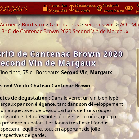
Accueil
>
Bordeaux
>
Grands Crus
>
Seconds vins
>
AOC Ma
>
BriO de Cantenac Brown 2020 Second Vin de Margaux
BriO de Cantenac Brown 2020
Second Vin de Margaux
ino tinto, 75 cl, Bordeaux,
Second Vin
,
Margaux
econd Vin du Château Cantenac Brown
otes de dégustation :
Dans le verre, un vin bien typé
argaux par son élégance, tant dans son développement
romatique, avec de beaux parfums de fruits rouges
pousant de délicates notes épicées et fumées, que par
a présence au palais. Les tanins très fins et fondus
espectent l'équilibre, tout en apportant de jolie
erspectives de garde.