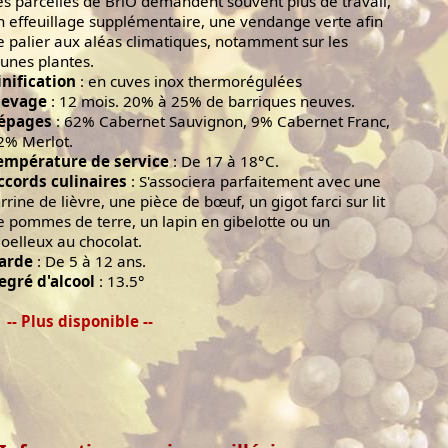
es parcelles de BriO demandent souvent plus de travail,
n effeuillage supplémentaire, une vendange verte afin
e palier aux aléas climatiques, notamment sur les
eunes plantes.
inification
: en cuves inox thermorégulées
levage
: 12 mois. 20% à 25% de barriques neuves.
épages
: 62% Cabernet Sauvignon, 9% Cabernet Franc,
2% Merlot.
empérature de service
: De 17 à 18°C.
ccords culinaires
: S'associera parfaitement avec une
errine de lièvre, une pièce de bœuf, un gigot farci sur lit
e pommes de terre, un lapin en gibelotte ou un
oelleux au chocolat.
arde
: De 5 à 12 ans.
egré d'alcool
: 13.5°
-- Plus disponible --