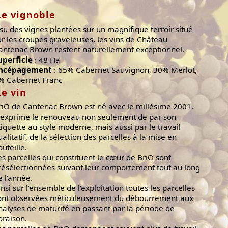
Le vignoble
ssu des vignes plantées sur un magnifique terroir situé
ur les croupes graveleuses, les vins de Château
antenac Brown restent naturellement exceptionnel.
uperficie
: 48 Ha
ncépagement
: 65% Cabernet Sauvignon, 30% Merlot,
% Cabernet Franc
Le vin
riO de Cantenac Brown est né avec le millésime 2001.
l exprime le renouveau non seulement de par son
tiquette au style moderne, mais aussi par le travail
ualitatif, de la sélection des parcelles à la mise en
outeille.
es parcelles qui constituent le cœur de BriO sont
résélectionnées suivant leur comportement tout au long
e l’année.
insi sur l’ensemble de l’exploitation toutes les parcelles
ont observées méticuleusement du débourrement aux
nalyses de maturité en passant par la période de
loraison.