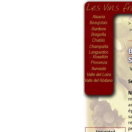
>
V
S
N
m
a
é
s
r
p
Seguridad