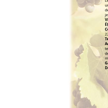
L
u
d
j
V
É
C
2
T
A
t
d
m
G
D