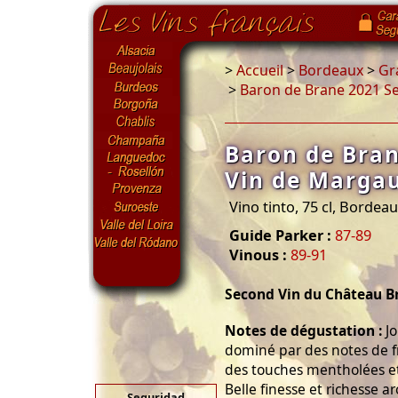
>
Accueil
>
Bordeaux
>
Gr
>
Baron de Brane 2021 S
Baron de Bra
Vin de Marga
Vino tinto, 75 cl, Bordea
Guide Parker :
87-89
Vinous :
89-91
Second Vin du Château B
Notes de dégustation :
Jo
dominé par des notes de fr
des touches mentholées et
Belle finesse et richesse 
Seguridad