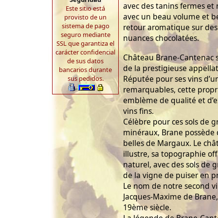
avec des tanins fermes et 
Este sitio está
avec un beau volume et be
provisto de un
sistema de pago
retour aromatique sur des 
seguro mediante
nuances chocolatées.
SSL que garantiza el
carácter confidencial
Château Brane-Cantenac s
de sus datos
de la prestigieuse appell
bancarios durante
Réputée pour ses vins d’u
sus pedidos.
remarquables, cette propr
emblème de qualité et d’e
vins fins.
Célèbre pour ces sols de g
minéraux, Brane possède d
belles de Margaux. Le châ
illustre, sa topographie of
naturel, avec des sols de 
de la vigne de puiser en p
Le nom de notre second 
Jacques-Maxime de Brane, 
19ème siècle.
La légende de Brane-Canten