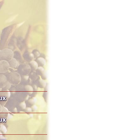
ux
ux