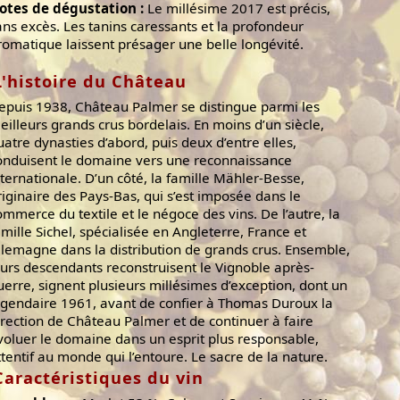
otes de dégustation :
Le millésime 2017 est précis,
ans excès. Les tanins caressants et la profondeur
romatique laissent présager une belle longévité.
L'histoire du Château
epuis 1938, Château Palmer se distingue parmi les
eilleurs grands crus bordelais. En moins d’un siècle,
uatre dynasties d’abord, puis deux d’entre elles,
onduisent le domaine vers une reconnaissance
nternationale. D’un côté, la famille Mähler-Besse,
riginaire des Pays-Bas, qui s’est imposée dans le
ommerce du textile et le négoce des vins. De l’autre, la
amille Sichel, spécialisée en Angleterre, France et
llemagne dans la distribution de grands crus. Ensemble,
eurs descendants reconstruisent le Vignoble après-
uerre, signent plusieurs millésimes d’exception, dont un
égendaire 1961, avant de confier à Thomas Duroux la
irection de Château Palmer et de continuer à faire
voluer le domaine dans un esprit plus responsable,
ttentif au monde qui l’entoure. Le sacre de la nature.
Caractéristiques du vin