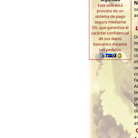
N
Este sitio está
s
provisto de un
a
sistema de pago
seguro mediante
SSL que garantiza el
carácter confidencial
D
de sus datos
m
bancarios durante
q
sus pedidos.
c
i
o
c
f
A
l
g
l
d
é
a