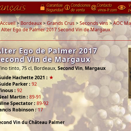
Accueil
>
Bordeaux
>
Grands Crus
>
Seconds vins
>
AOC Ma
>
Alter Ego de Palmer 2017 Second Vin de Margaux
Alter Ego de Palmer 2017
Second Vin de Margaux
ino tinto, 75 cl, Bordeaux,
Second Vin
,
Margaux
Guide Hachette 2021 :
★
uide Parker :
92
inous :
92
eal Martin :
89-91
Wine Spectator :
89-92
ancis Robinson :
17
econd Vin du Château Palmer