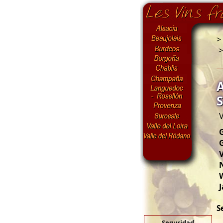
>
V
G
V
N
J
S
Seguridad