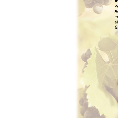
A
P
A
e
ai
G