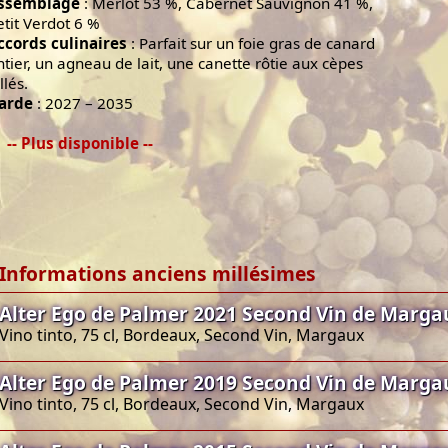
ssemblage
: Merlot 53 %, Cabernet Sauvignon 41 %,
etit Verdot 6 %
ccords culinaires
: Parfait sur un foie gras de canard
ntier, un agneau de lait, une canette rôtie aux cèpes
llés.
arde
: 2027 – 2035
-- Plus disponible --
Informations anciens millésimes
Alter Ego de Palmer 2021 Second Vin de Marga
Vino tinto, 75 cl, Bordeaux, Second Vin, Margaux
Alter Ego de Palmer 2019 Second Vin de Marga
Vino tinto, 75 cl, Bordeaux, Second Vin, Margaux