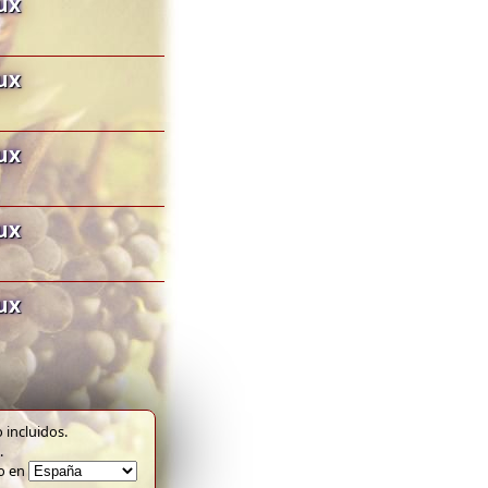
ux
ux
ux
ux
ux
 incluidos.
.
to en