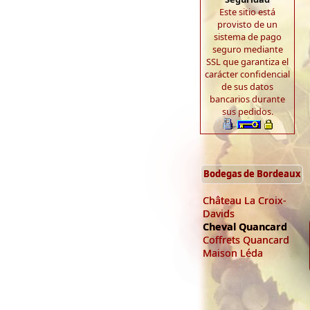
Este sitio está
provisto de un
sistema de pago
seguro mediante
SSL que garantiza el
carácter confidencial
de sus datos
bancarios durante
sus pedidos.
Bodegas de Bordeaux
Château La Croix-
Davids
Cheval Quancard
Coffrets Quancard
Maison Léda