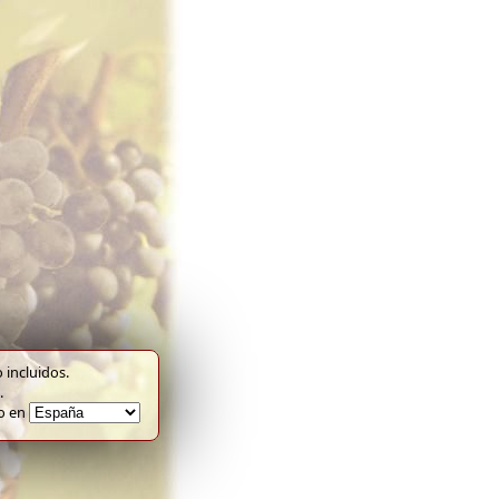
 incluidos.
.
to en