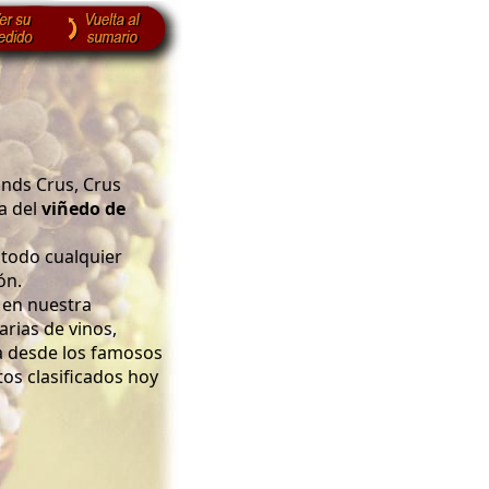
ands Crus, Crus
a del
viñedo de
 todo cualquier
ón.
 en nuestra
rias de vinos,
a desde los famosos
os clasificados hoy