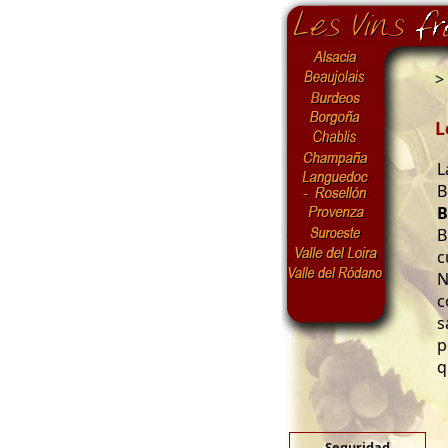
>
L
L
B
B
B
c
N
c
s
p
q
Seguridad