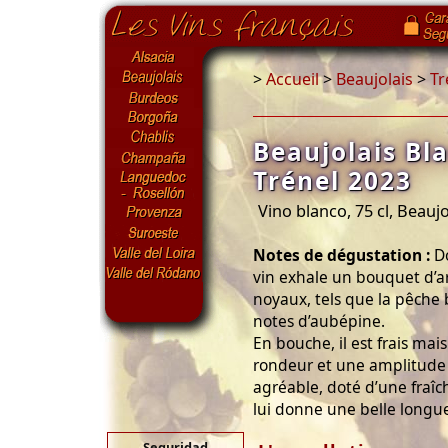
>
Accueil
>
Beaujolais
>
Tr
Beaujolais Bl
Trénel 2023
Vino blanco, 75 cl, Beaujo
Notes de dégustation :
Do
vin exhale un bouquet d’ar
noyaux, tels que la pêche b
notes d’aubépine.
En bouche, il est frais ma
rondeur et une amplitude 
agréable, doté d’une fraîc
lui donne une belle longue
Seguridad