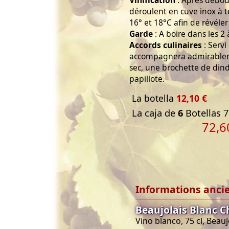
Vinification
: Après débou
déroulent en cuve inox à 
16° et 18°C afin de révéler 
Garde
: A boire dans les 2 
Accords culinaires
: Servi
accompagnera admirablem
sec, une brochette de din
papillote.
La botella
12,10 €
La caja de
6
Botellas 7
72,6
Informations anci
Beaujolais Blanc 
Vino blanco, 75 cl, Beau