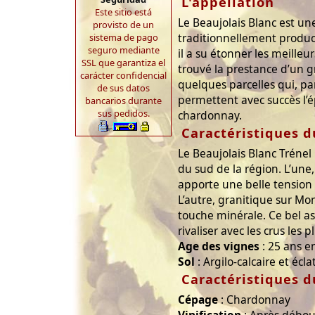
L'appellation
Este sitio está
Le Beaujolais Blanc est un
provisto de un
traditionnellement product
sistema de pago
seguro mediante
il a su étonner les meilleu
SSL que garantiza el
trouvé la prestance d’un gr
carácter confidencial
quelques parcelles qui, par
de sus datos
permettent avec succès l
bancarios durante
sus pedidos.
chardonnay.
Caractéristiques d
Le Beaujolais Blanc Trénel
du sud de la région. L’une,
apporte une belle tension 
L’autre, granitique sur Mo
touche minérale. Ce bel a
rivaliser avec les crus les p
Age des vignes
: 25 ans 
Sol
: Argilo-calcaire et écl
Caractéristiques d
Cépage
: Chardonnay